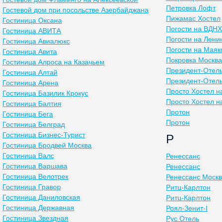
Петровка Лофт
Гостевой дом при посольстве Азербайджана
Пижамас Хостел
Гостиница Оксана
Погости на ВДНХ
Гостиница АВИТА
Погости на Лени
Гостиница Авиалюкс
Погости на Маяк
Гостиница Авита
Покровка Moсква
Гостиница Алроса на Казачьем
Президент-Отел
Гостиница Алтай
Президент-Отел
Гостиница Арена
Просто Хостел н
Гостиница Базилик Крокус
Просто Хостел н
Гостиница Балтия
Протон
Гостиница Бега
Протон
Гостиница Белград
Гостиница Бизнес-Турист
Р
Гостиница Бродвей Москва
Гостиница Валс
Ренессанс
Гостиница Варшава
Ренессанс
Гостиница Велотрек
Ренессанс Моск
Гостиница Гравор
Ритц-Карлтон
Гостиница Даниловская
Ритц-Карлтон
Гостиница Державная
Роял-Зенит-I
Гостиница Звездная
Рус Отель