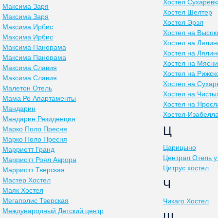
Хостел Сухаревк
Максима Заря
Хостел Шелтер
Максима Заря
Хостел Эрэл
Максима Ирбис
Хостел на Высок
Максима Ирбис
Хостел на Ляли
Максима Панорама
Хостел на Ляли
Максима Панорама
Хостел на Мясни
Максима Славия
Хостел на Рижск
Максима Славия
Хостел на Сухар
Малетон Отель
Хостел на Чисты
Мама Ро Апартаменты
Хостел на Яросл
Мандарин
Хостел-Изабелл
Мандарин Резиденция
Ц
Марко Поло Пресня
Марко Поло Пресня
Царицыно
Марриотт Гранд
Централ Отель у
Марриотт Роял Аврора
Цитрус хостел
Марриотт Тверская
Мастер Хостел
Ч
Маяк Хостел
Мегаполис Тверская
Чикаго Хостел
Международный Детский центр
Ш