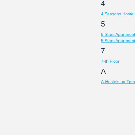
4
4 Seasons Hostel
5
5 Stars Apartmen
5 Stars Apartmen
7
7-th Floor
A
A-Hostels на Тре