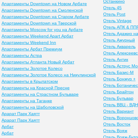
Останкино
Апартаменты Downtown на Новом Арбате
Отель 45
Апартаменты Downtown на Смоленской
Отель Post
Апартаменты Downtown на Старом Арбате
Отель Vintage
Апартаменты Downtown на Тверской
Отель АПК & ПП
Апартаменты Moscow for you на Арбате
Отель Адажио н
Апартаменты Weekend Apart Арбат
Отель Ажурный
Апартаменты Weekend Inn
Отель Акварель
Апартаменты Арбат Премиум
Отель Алексеевс
Апартаменты Астра
Отель Антик
Апартаменты Атланта Новый Арбат
Отель Аструс Мо
Апартаменты Золотое Колесо
Отель Базис-М
Апартаменты Золотое Колесо на Никулинской
Отель Бонжур +
Апартаменты в Крылатском
Отель Ботаничес
Апартаменты на Красной Пресне
Отель Брайтон
Апартаменты на Страстном Бульваре
Отель Бульвар
Апартаменты на Таганке
Отель ВВЦ - ВД
Апартаменты на Шаболовской
Отель Вариант
Арарат Парк Хаятт
Отель Воронцов
Арарат Парк Хаятт
Отель Восток
Арбат
Отель Вояж
Арбат
Отель Вояж-Буто