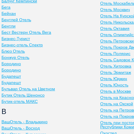
Балчуг Кемпински
Отель Москабел
Бега
Отель Москвич
Бейхан
Отель На Курско
Бентлей Отель
Отель Никольска
Бентли
Отель Октавия
Бест Вестерн Отель Вега
Отель Олимпийс
Бизнес-Турист
Отель Петровски
Бизнес-отель Спектр
Отель Покров Дв
Блюз Отель
Отель Полярис
Бонжур Отель
Отель Садовое 
Бородино
Отель Хитровка
Бородино
Отель Эрмитаж
Будапешт
Отель Юджин
Будапешт
Отель Юность
Бульвар Отель на Цветном
Отель в Москве
Бутик Отель Шенонсо
Отель на Красно
Бутик-отель МАКС
Отель на Окской
В
Отель на Петров
Отель на Покров
ВашОтель - Владыкино
Отель при посто
Республики Коми
ВашОтель - Восход
Охостел