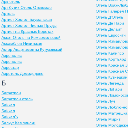
Арк-отель
Отель Вояж-Люб
Арт бутик-Отель Отокомае
Отель Галерея П
Артель
Отель Д'Отель
Артист Хостел Бауманская
Отель Де Пари
Артист Хостел Чистые Пруды
Отель Делайт
Артист на Красных Воротах
Отель Евросити
Аскет Отель на Комсомольской
Отель Измайлов
Ассамблея Никитская
Отель Измайлов
Астор Апартаменты Кутузовский
Отель Калипсо
Аэрополис
Отель Кортъярд
Аэрополис
Отель Красная З
Аэростар
Отель Красная 
Аэротель Домодедово
Отель Кузнецкий
Б
Отель Легенда
Отель ЛиГари
Багратион
Отель Ломоносо
Багратион отель
Отель Луч
Байкал
Отель Люблю-но
Байкал
Отель Матрёшка
БайкалЪ
Отель Мирит
Балчуг Кемпински
Отель Молодеж