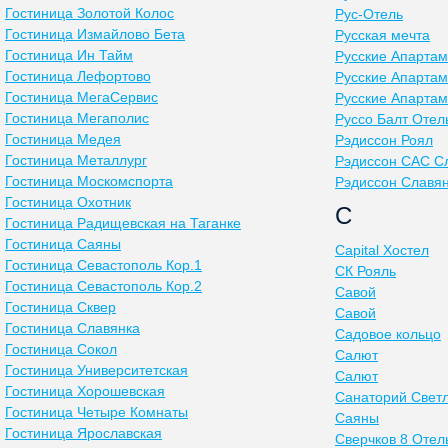
Гостиница Золотой Колос
Рус-Отель
Гостиница Измайлово Бета
Русская мечта
Гостиница Ин Тайм
Русские Апартам
Гостиница Лефортово
Русские Апартам
Гостиница МегаСервис
Русские Апартам
Гостиница Мегаполис
Руссо Балт Отел
Гостиница Медея
Рэдиссон Роял
Гостиница Металлург
Рэдиссон САС С
Гостиница Москомспорта
Рэдиссон Славя
Гостиница Охотник
С
Гостиница Радищевская на Таганке
Гостиница Саяны
Сapital Хостел
Гостиница Севастополь Кор.1
СК Рояль
Гостиница Севастополь Кор.2
Савой
Гостиница Сквер
Савой
Гостиница Славянка
Садовое кольцо
Гостиница Сокол
Салют
Гостиница Университетская
Салют
Гостиница Хорошевская
Санаторий Свет
Гостиница Четыре Комнаты
Саяны
Гостиница Ярославская
Сверчков 8 Отел