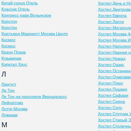
Китай-город Отель
Хостел День и Н
Классик Отель
Хостел Дмитровк
Конгресс-парк Волынское
Хостел Европа
Корстон
Хостел Лапти
Корстон
Хостел Мегапол
Кортъярд Марриотт Москва Центр
Хостел Москва 4
Космос
Хостел Москва 
Космос
Хостел Наполео
Краун Плаза
Хостел Нарния н
Кузьминки
Хостел Номад
Кэпитал Хаус
Хостел Оазис
Хостел Останкин
Л
Хостел Очарова
Хостел Плюс
Лангуст
Хостел Пушкин
Ле Тон
Хостел Сафари
Ле Тон на проспекте Вернадского
Хостел Сияна
Лефортово
Хостел Сопс
Лотте Москва
Хостел Спутник 
Лужники
Хостел Старый 
М
Хостел Столичн