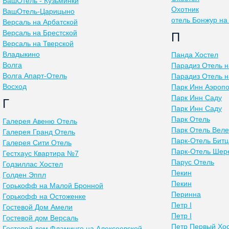
ВашОтель - Кузьминки
Охотник
ВашОтель-Царицыно
отель Бонжур на
Версаль на Арбатской
Версаль на Брестской
П
Версаль на Тверской
Владыкино
Панда Хостел
Волга
Парадиз Отель н
Волга Апарт-Отель
Парадиз Отель н
Восход
Парк Инн Аэроп
Парк Инн Саду
Г
Парк Инн Саду
Парк Отель
Галерея Авеню Отель
Парк Отель Веле
Галерея Гранд Отель
Парк-Отель Битц
Галерея Сити Отель
Парк-Отель Шер
Гестхаус Квартира №7
Парус Отель
Годзиллас Хостел
Пекин
Голден Эппл
Пекин
Горькофф на Малой Бронной
Перинна
Горькофф на Остоженке
Петр I
Гостевой Дом Амели
Петр I
Гостевой дом Версаль
Петр Первый Хо
Гостевой дом Фламинго на Алексеевской