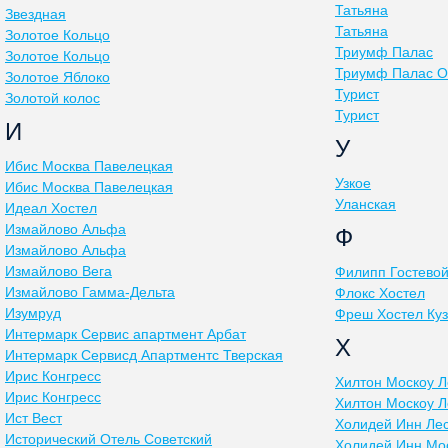
Татьяна
Звездная
Татьяна
Золотое Кольцо
Триумф Палас
Золотое Кольцо
Триумф Палас О
Золотое Яблоко
Турист
Золотой колос
Турист
И
У
Ибис Москва Павелецкая
Узкое
Ибис Москва Павелецкая
Уланская
Идеал Хостел
Измайлово Альфа
Ф
Измайлово Альфа
Измайлово Вега
Филипп Гостево
Измайлово Гамма-Дельта
Флокс Хостел
Изумруд
Фреш Хостел Куз
Интермарк Сервис апартмент Арбат
Х
Интермарк Сервисд Апартментс Тверская
Ирис Конгресс
Хилтон Москоу Л
Ирис Конгресс
Хилтон Москоу Л
Ист Вест
Холидей Инн Ле
Исторический Отель Советский
Холидей Инн Мо