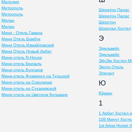
Мелодия
Метрополь
Шератон Палас
Метрополь
Шератон Палас
Милан
Шерстон
Милан
Шоколад Хостел
Мини - Отель Гавана
Э
Мини Отель Бамбук
Мини Отель Измайловский
Эдельвейс
Мини Отель Новый Арбат
Эдельвейс
Мини-отель N-House
ЭйчЭм Хостел М
Мини-отель Бризаль
Экспо-Отель
Мини-отель Булгаков
Элегант
Мини-отель Фламинго на Тульской
Ю
Мини-отель на Соколинке
Мини-отель на Сухаревской
Юджин
Мини-отель на Цветном Бульваре
1
1 Арбат Хостел 
108 Mинут Хосте
1st Arbat Hostel 