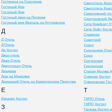
Гостиница на Соколинке
Свиссотель Кра
Гостиный Дом
Свиссотель Кра
Гостиный Дом
Семеновский го
Гостиный двор на Полянке
Серпуховский Дв
Гостиный дом Версаль на Кутузовском
Сити Комфорт О
Сити Лофт Хост
Д
Славянка
Д Отель
Советский
Д'Отель
Сокол
Да Хостел
Сокольники Оте
Джаз отель
Союз
Джаз-Отель
Сретенская
Джентэльон Отель
Сретенская
Диадема
Старая Москва 
Дом на Маяковке
Сувенир Хостел
Домашний Отель на Камергерском Переулке
Суворовская Гос
Е
Т
Евразия Хостел
ТИПО Отель
ТИПО Хостел
З
Таганка Хостел 