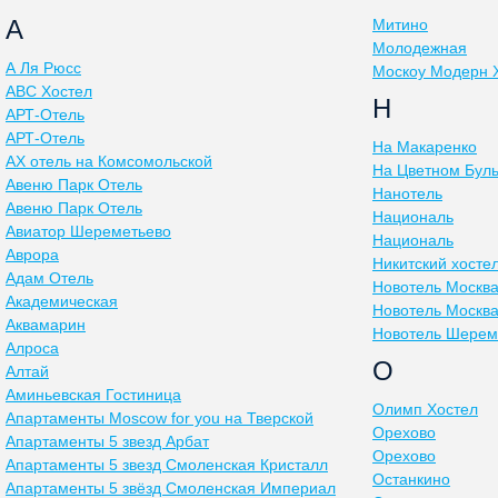
А
Митино
Молодежная
А Ля Рюсс
Москоу Модерн 
АВС Хостел
Н
АРТ-Отель
АРТ-Отель
На Макаренко
АХ отель на Комсомольской
На Цветном Бул
Авеню Парк Отель
Нанотель
Авеню Парк Отель
Националь
Авиатор Шереметьево
Националь
Аврора
Никитский хосте
Адам Отель
Новотель Москва
Академическая
Новотель Москва
Аквамарин
Новотель Шерем
Алроса
О
Алтай
Аминьевская Гостиница
Олимп Хостел
Апартаменты Moscow for you на Тверской
Орехово
Апартаменты 5 звезд Арбат
Орехово
Апартаменты 5 звезд Смоленская Кристалл
Останкино
Апартаменты 5 звёзд Смоленская Империал