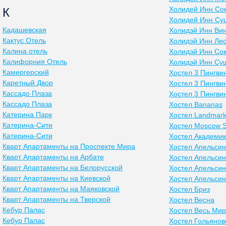
Холидей Инн Со
К
Холидей Инн Су
Кадашевская
Холидэй Инн Ви
Кактус Отель
Холидэй Инн Ле
Калина отель
Холидэй Инн Со
Калифорния Отель
Холидэй Инн Су
Камергерский
Хостел 3 Пингви
Каретный Двор
Хостел 3 Пингви
Кассадо Плаза
Хостел 3 Пингви
Кассадо Плаза
Хостел Bananas
Катерина Парк
Хостел Landmar
Катерина-Сити
Хостел Moscow S
Катерина-Сити
Хостел Академи
Кварт Апартаменты на Проспекте Мира
Хостел Апельси
Кварт Апартаменты на Арбате
Хостел Апельсин
Кварт Апартаменты на Белорусской
Хостел Апельсин
Кварт Апартаменты на Киевской
Хостел Апельси
Кварт Апартаменты на Маяковской
Хостел Бриз
Кварт Апартаменты на Тверской
Хостел Весна
Кебур Палас
Хостел Весь Мир
Кебур Палас
Хостел Гольянов