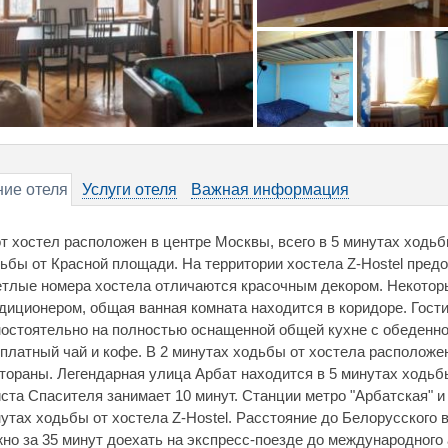
ие отеля
Услуги отеля
Важная информация
т хостел расположен в центре Москвы, всего в 5 минутах ходьб
ьбы от Красной площади. На территории хостела Z-Hostel предо
тлые номера хостела отличаются красочным декором. Некото
диционером, общая ванная комната находится в коридоре. Гости
остоятельно на полностью оснащенной общей кухне с обеденно
платный чай и кофе. В 2 минутах ходьбы от хостела располож
тораны. Легендарная улица Арбат находится в 5 минутах ходьбы
ста Спасителя занимает 10 минут. Станции метро "Арбатская" и
утах ходьбы от хостела Z-Hostel. Расстояние до Белорусского в
но за 35 минут доехать на экспресс-поезде до международного