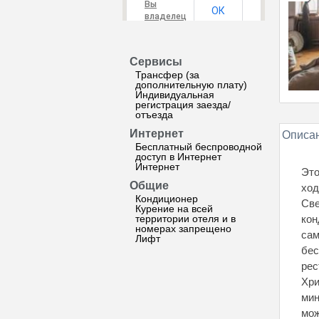
Вы
ОК
владелец
этого
сайта?
Сервисы
Трансфер (за
дополнительную плату)
Индивидуальная
регистрация заезда/
отъезда
Интернет
Описан
Бесплатный беспроводной
доступ в Интернет
Интернет
Это
Общие
ход
Кондиционер
Све
Курение на всей
территории отеля и в
кон
номерах запрещено
сам
Лифт
бес
рес
Хри
мин
мож