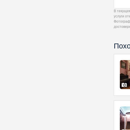
В текуще
услуги от
Фотограф
достовер
Похо