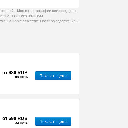
оженной в Москве: фотографии номеров, цены,
ля Z-Hostel без комиссии.
.ru не несет ответственности за содержание и
от
680 RUB
Показать цены
за ночь
от
690 RUB
Показать цены
за ночь