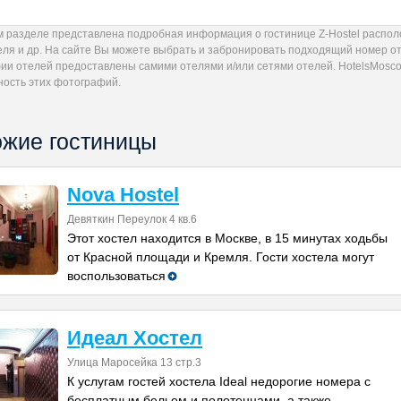
м разделе представлена подробная информация о гостинице Z-Hostel распол
еля и др. На сайте Вы можете выбрать и забронировать подходящий номер оте
ии отелей предоставлены самими отелями и/или сетями отелей. HotelsMoscow
ность этих фотографий.
жие гостиницы
Nova Hostel
Девяткин Переулок 4 кв.6
Этот хостел находится в Москве, в 15 минутах ходьбы
от Красной площади и Кремля. Гости хостела могут
воспользоваться
Идеал Хостел
Улица Маросейка 13 стр.3
К услугам гостей хостела Ideal недорогие номера с
бесплатным бельем и полотенцами, а также