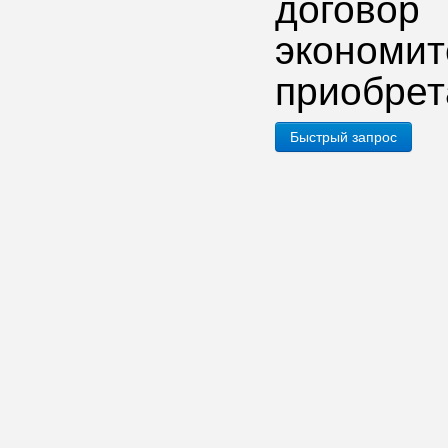
догово
эконо
приобрет
Быстрый запрос