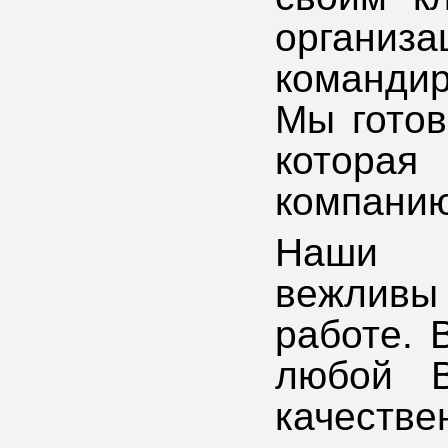
организ
команди
Мы готов
котора
компанию
Наши с
вежлив
работе. 
любой В
качеств