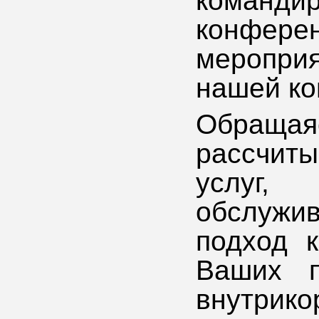
команд
конфер
меропри
нашей ко
Обраща
рассчит
услуг,
обслуж
подход к
Ваших п
внутрик