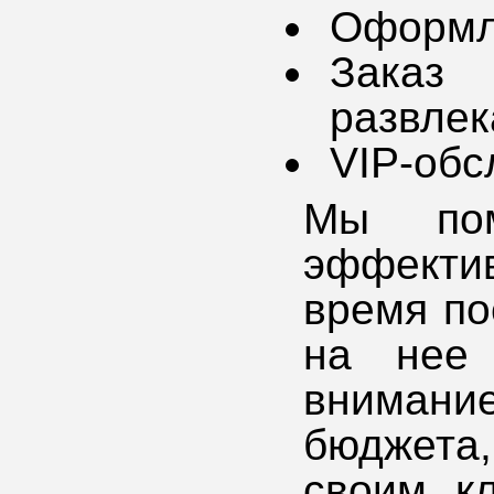
Оформл
Заказ
развлек
VIP-обс
Мы пом
эффекти
время по
на нее 
вниман
бюджета,
своим к