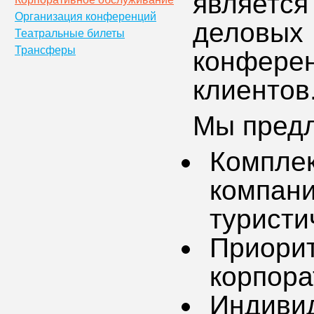
является
Организация конференций
деловых
Театральные билеты
Трансферы
конфер
клиентов
Мы предл
Компл
компан
туристи
Приор
корпора
Индиви