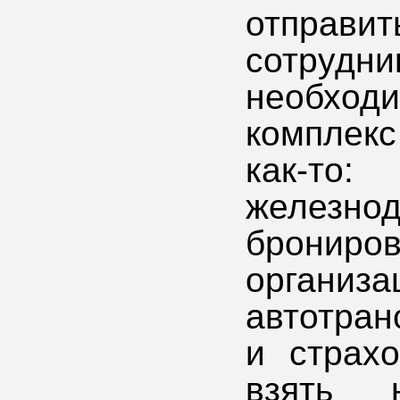
отправит
сотрудни
необхо
комплекс
как-
железно
брониро
органи
автотран
и страх
взять 