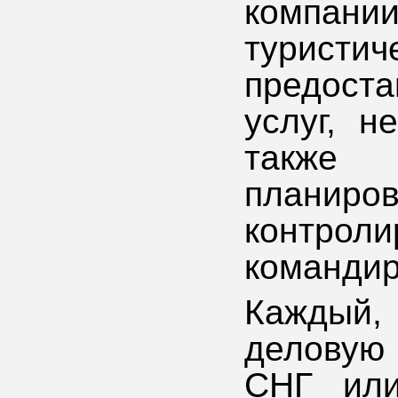
компан
туристи
предост
услуг, н
также 
плани
контрол
командир
Каждый,
деловую 
СНГ или