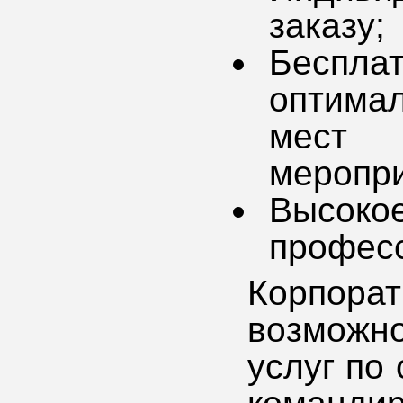
заказу;
Беспла
оптима
мест 
меропри
Высо
професс
Корпора
возможн
услуг по