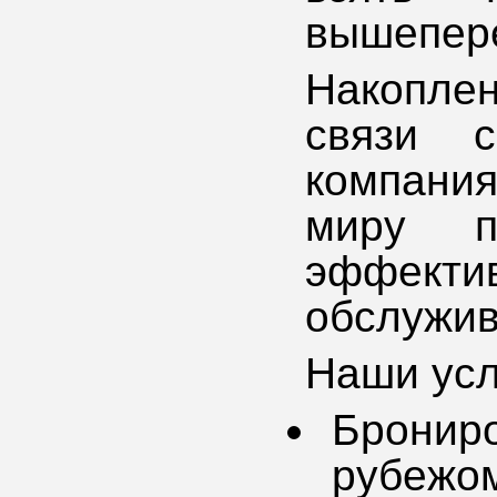
вышепере
Накопл
связи с
компани
миру п
эффектив
обслужив
Наши усл
Брониро
рубежо