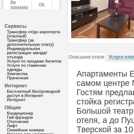
Вы
ОК
владелец
этого
сайта?
Сервисы
Трансфер от/до аэропорта
(платный)
Трансфер (за
дополнительную плату)
Индивидуальная
регистрация заезда/
отъезда
Описание отеля
Услуги оте
Услуги по продаже билетов
Услуги по глажению
одежды
Апартаменты E
Химчистка
Прачечная
самом центре 
Интернет
Гостям предлаг
Бесплатный беспроводной
доступ в Интернет
Интернет
стойка регист
Общие
Большой театр
Кондиционер
Гей-фрэндли
отеля, а до П
Отопление
Лифт
Тверской за 10
Семейные номера