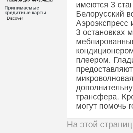
Номера для некурящих
имеются 3 стан
Принимаемые
Белорусский в
кредитные карты
Discover
Аэроэкспресс 
3 остановках 
меблированные
кондиционером
плеером. Глад
предоставляютс
микроволновая 
дополнительну
трансфера. Кр
могут помочь г
На этой страни