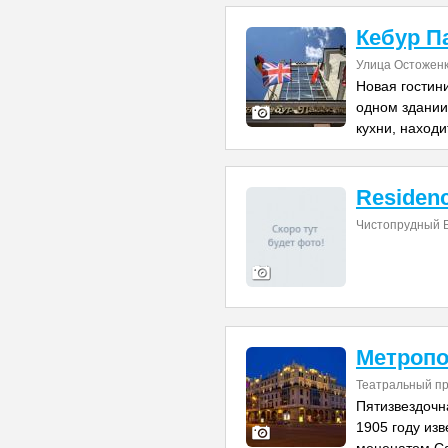
Кебур П
Улица Остоженк
Новая гостин
одном здании
кухни, находи
Residenc
Чистопрудный 
Метроп
Театральный пр
Пятизвездочн
1905 году из