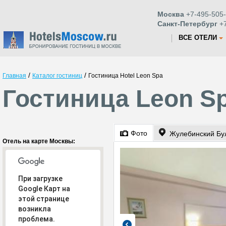
Москва
+7-495-505-
Санкт-Петербург
+7
ВСЕ ОТЕЛИ
/
/
Главная
Каталог гостиниц
Гостиница Hotel Leon Spa
Гостиница Leon S
Фото
Жулебинский Бул
Отель на карте Москвы:
При загрузке
Google Карт на
этой странице
возникла
проблема.