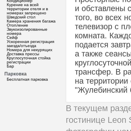
Кондиционер
Курение на всей
и обставлены 
территории отеля и в
номерах запрещено
того, во всех 
Шведский стол
Камера хранения багажа
телевизор с п
Отопление
Звукоизолированные
номера
комната. Каждо
Сейф
Ускоренная регистрация
подается завтр
заезда/отъезда
Номера для некурящих
а также сеанс
Доставка прессы
Круглосуточная стойка
круглосуточной
регистрации
Бар
трансфер. В р
Парковка
на территории 
Бесплатная парковка
"Жулебинский б
В текущем разд
гостинице Leon 