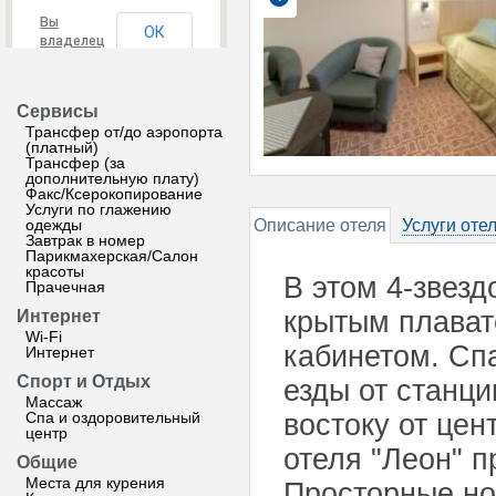
Вы
ОК
владелец
этого
сайта?
Сервисы
Трансфер от/до аэропорта
(платный)
Трансфер (за
дополнительную плату)
Факс/Ксерокопирование
Услуги по глажению
одежды
Описание отеля
Услуги оте
Завтрак в номер
Парикмахерская/Салон
красоты
В этом 4-звезд
Прачечная
крытым плават
Интернет
Wi-Fi
кабинетом. Спа
Интернет
Спорт и Отдых
езды от станци
Массаж
Спа и оздоровительный
востоку от цен
центр
отеля "Леон" п
Общие
Места для курения
Просторные но