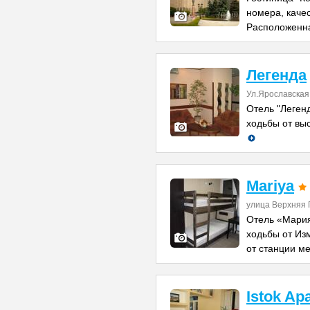
номера, каче
Расположенн
Легенда
Ул.Ярославская 
Отель "Легенд
ходьбы от вы
Mariya
улица Верхняя 
Отель «Мария
ходьбы от Из
от станции м
Istok Ap