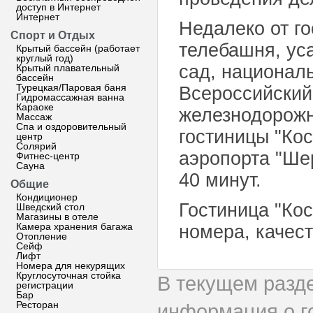
доступ в Интернет
Интернет
Недалеко от г
Спорт и Отдых
телебашня, ус
Крытый бассейн (работает
круглый год)
сад, национал
Крытый плавательный
бассейн
Турецкая/Паровая баня
Всероссийский
Гидромассажная ванна
Караоке
железнодорожны
Массаж
Спа и оздоровительный
гостиницы "Ко
центр
Солярий
аэропорта "Ше
Фитнес-центр
Сауна
40 минут.
Общие
Кондиционер
Гостиница "Ко
Шведский стол
Магазины в отеле
Камера хранения багажа
номера, качес
Отопление
Сейф
Лифт
Номера для некурящих
Круглосуточная стойка
В текущем разд
регистрации
Бар
Ресторан
информация о г