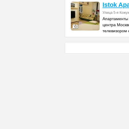
Istok Ap
Улица 5-я Кожух
Апартаменты 
центра Москв
телевизором 