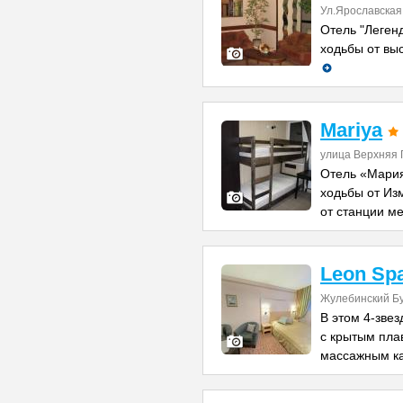
Ул.Ярославская 
Отель "Легенд
ходьбы от вы
Mariya
улица Верхняя 
Отель «Мария
ходьбы от Из
от станции м
Leon Sp
Жулебинский Бу
В этом 4-зве
с крытым пла
массажным к