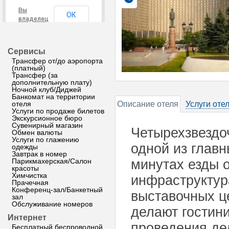
Вы
ОК
владелец
этого
сайта?
Сервисы
Трансфер от/до аэропорта
(платный)
Трансфер (за
дополнительную плату)
Ночной клуб/Диджей
Банкомат на территории
отеля
Описание отеля
Услуги оте
Услуги по продаже билетов
Экскурсионное бюро
Сувенирный магазин
Четырехзвездо
Обмен валюты
Услуги по глажению
одной из главн
одежды
Завтрак в номер
Парикмахерская/Салон
минутах езды о
красоты
Химчистка
инфраструктура
Прачечная
Конференц-зал/Банкетный
выставочных ц
зал
Обслуживание номеров
делают гостин
Интернет
проведения де
Бесплатный беспроводной