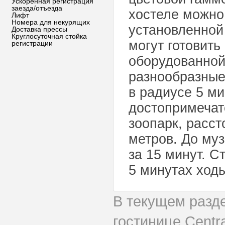
Ускоренная регистрация
заезда/отъезда
хостеле можно
Лифт
Номера для некурящих
установленной
Доставка прессы
Круглосуточная стойка
могут готовит
регистрации
оборудованной
разнообразные
в радиусе 5 ми
достопримечат
зоопарк, расст
метров. До му
за 15 минут. С
5 минутах ходь
В текущем разд
гостинице Centr