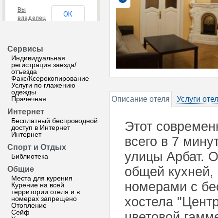
Вы
ОК
владелец
этого
сайта?
Сервисы
Индивидуальная
регистрация заезда/
отъезда
Факс/Ксерокопирование
Услуги по глажению
одежды
Прачечная
Описание отеля
Услуги оте
Интернет
Бесплатный беспроводной
Этот современ
доступ в Интернет
Интернет
всего в 7 мину
Спорт и Отдых
улицы Арбат. 
Библиотека
общей кухней,
Общие
Места для курения
номерами с бе
Курение на всей
территории отеля и в
номерах запрещено
хостела "Цент
Отопление
Сейф
цветовой гамм