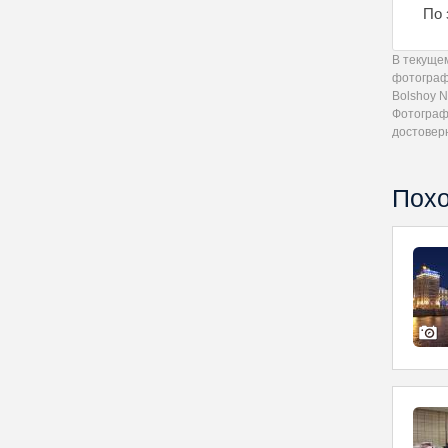
По 
В текуще
фотограф
Bolshoy N
Фотограф
достовер
Похо