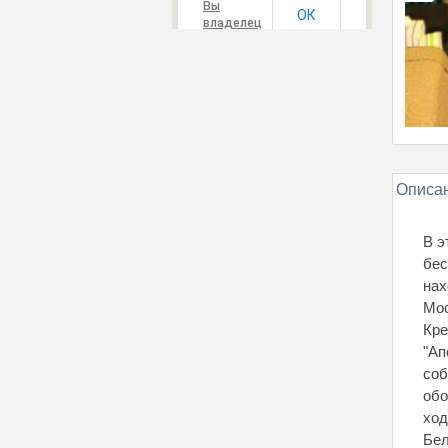
Вы
ОК
владелец
этого
сайта?
Описан
В э
бес
нах
Мос
Кре
"Ап
соб
обо
ход
Бел