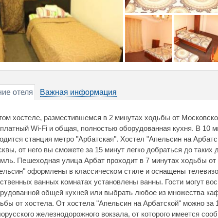
ие отеля
Важная информация
том хостеле, разместившемся в 2 минутах ходьбы от Московской
платный Wi-Fi и общая, полностью оборудованная кухня. В 10 
одится станция метро "Арбатская". Хостел "Апельсин на Арбатс
квы, от него вы сможете за 15 минут легко добраться до таких
мль. Пешеходная улица Арбат проходит в 7 минутах ходьбы от 
ельсин" оформлены в классическом стиле и оснащены телевизо
ственных ванных комнатах установлены ванны. Гости могут во
рудованной общей кухней или выбрать любое из множества каф
ьбы от хостела. От хостела "Апельсин на Арбатской" можно за 
орусского железнодорожного вокзала, от которого имеется соо