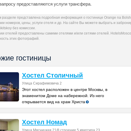
запросу предоставляются услуги трансфера.
м разделе представлена подробная информация о гостинице Orange na Bolsho
ии номеров, цены, услуги отеля и др. На сайте Вы можете выбрать и заброн
ikitskoy без комиссии.
ии отелей предоставлены самими отелями и/или сетями отелей. HotelsMoscow
ность этих фотографий.
жие гостиницы
Хостел Столичный
Улица Сирафимовича 2
Этот хостел расположен в центре Москвы, в
знаменитом Доме на набережной. Из него
открывается вид на храм Христа
Хостел Номад
Улица Мясницкая 21/8 строение 5 квартира 23