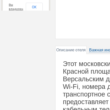
Вы
ОК
владелец
этого
сайта?
Описание отеля
Важная ин
Этот московски
Красной площа
Версальским д
Wi-Fi, номера
транспортное 
предоставляет
кабельным тел