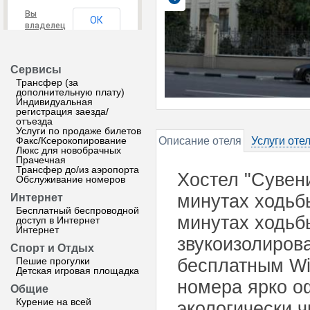
Вы
ОК
владелец
этого
сайта?
Сервисы
Трансфер (за
дополнительную плату)
Индивидуальная
регистрация заезда/
отъезда
Услуги по продаже билетов
Факс/Ксерокопирование
Описание отеля
Услуги оте
Люкс для новобрачных
Прачечная
Трансфер до/из аэропорта
Хостел "Сувени
Обслуживание номеров
минутах ходьбы
Интернет
Бесплатный беспроводной
минутах ходьб
доступ в Интернет
Интернет
звукоизолиров
Спорт и Отдых
Пешие прогулки
бесплатным Wi
Детская игровая площадка
номера ярко о
Общие
Курение на всей
экологически 