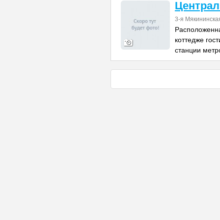
Централ
3-я Мякининска
Расположенна
коттедже гост
станции метр