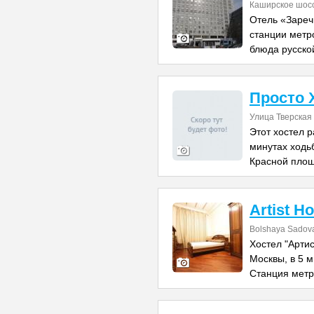
Каширское шосс
Отель «Заречь
станции метр
блюда русской
Просто 
Улица Тверская
Этот хостел р
минутах ходьб
Красной площ
Artist H
Bolshaya Sadovay
Хостел "Артис
Москвы, в 5 м
Станция мет