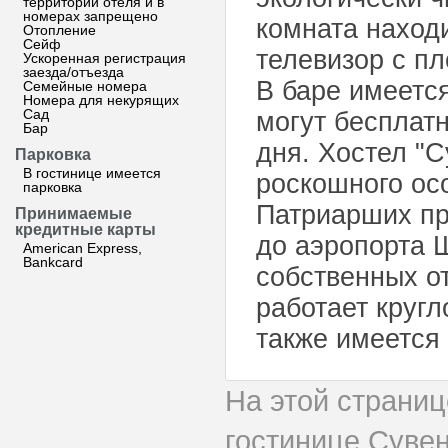
территории отеля и в
номерах запрещено
комната находи
Отопление
Сейф
телевизор с пл
Ускоренная регистрация
заезда/отъезда
В баре имеетс
Семейные номера
Номера для некурящих
Сад
могут бесплат
Бар
дня. Хостел "
Парковка
В гостинице имеется
роскошного осо
парковка
Патриарших пру
Принимаемые
кредитные карты
до аэропорта 
American Express,
Bankcard
собственных о
работает кругл
также имеется
На этой страни
гостинице Суве