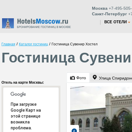
Москва
+7-495-505-
Санкт-Петербург
+7
ВСЕ ОТЕЛИ
/
/
Главная
Каталог гостиниц
Гостиница Сувенир Хостел
Гостиница Сувени
Фото
Улица Спиридон
Отель на карте Москвы:
При загрузке
Google Карт на
этой странице
возникла
проблема.