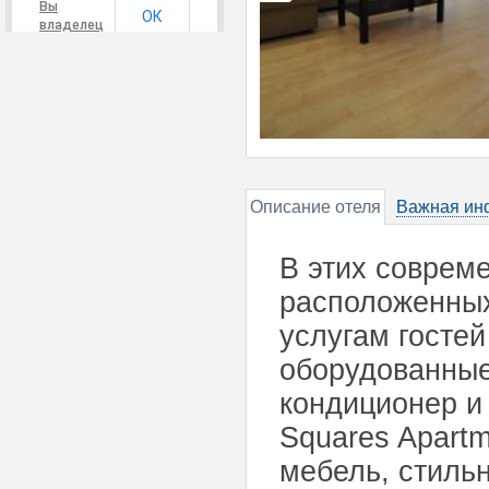
Вы
ОК
владелец
этого
сайта?
Описание отеля
Важная ин
В этих соврем
расположенных
услугам гостей
оборудованные
кондиционер и
Squares Apartm
мебель, стиль