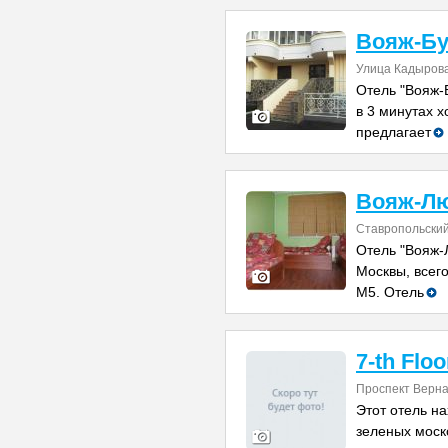
Вояж-Бу
Улица Кадырова
Отель "Вояж-
в 3 минутах 
предлагает
Вояж-Л
Ставропольский
Отель "Вояж-
Москвы, всего
М5. Отель
7-th Floo
Проспект Верна
Этот отель н
зеленых моск