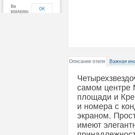
Вы
ОК
владелец
этого
сайта?
Описание отеля
Важная ин
Четырехзвездо
самом центре 
площади и Крем
и номера с ко
экраном. Прос
имеют элегант
принадлежност