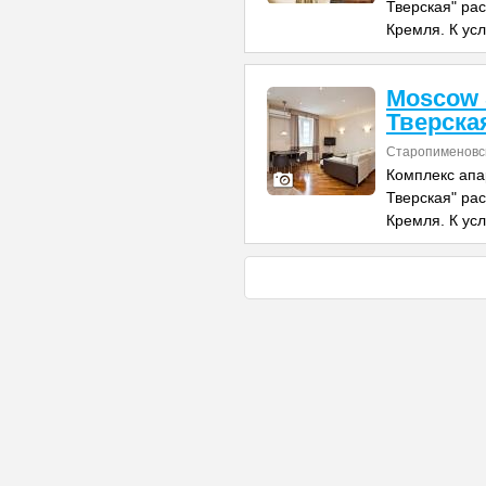
Тверская" ра
Кремля. К ус
Moscow 
Тверска
Старопименовск
Комплекс апа
Тверская" ра
Кремля. К ус