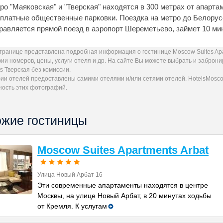
ро "Маяковская" и "Тверская" находятся в 300 метрах от апарта
платные общественные парковки. Поездка на метро до Белорусс
равляется прямой поезд в аэропорт Шереметьево, займет 10 мин
странице представлена подробная информация о гостинице Moscow Suites Apa
ии номеров, цены, услуги отеля и др. На сайте Вы можете выбрать и заброн
s Тверская без комиссии.
ии отелей предоставлены самими отелями и/или сетями отелей. HotelsMoscow
ность этих фотографий.
жие гостиницы
Moscow Suites Apartments Arbat
Улица Новый Арбат 16
Эти современные апартаменты находятся в центре
Москвы, на улице Новый Арбат, в 20 минутах ходьбы
от Кремля. К услугам