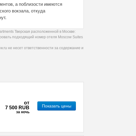
ментов, а поблизости имеются
кого вокзала, откуда
ут.
rtments Тверская расположенной в Москве:
ировать подходящий номер отеля Moscow Suites
.ru не несет ответственности за содержание и
от
Показать цены
7 500 RUB
за ночь