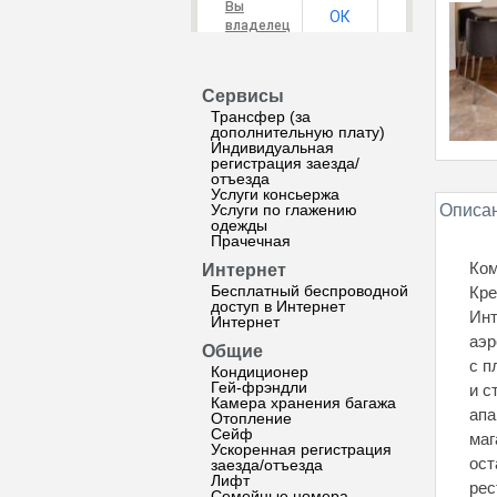
Вы
ОК
владелец
этого
сайта?
Сервисы
Трансфер (за
дополнительную плату)
Индивидуальная
регистрация заезда/
отъезда
Услуги консьержа
Услуги по глажению
Описан
одежды
Прачечная
Ком
Интернет
Бесплатный беспроводной
Кре
доступ в Интернет
Инт
Интернет
аэр
Общие
с п
Кондиционер
Гей-фрэндли
и с
Камера хранения багажа
апа
Отопление
Сейф
маг
Ускоренная регистрация
ост
заезда/отъезда
Лифт
рес
Семейные номера