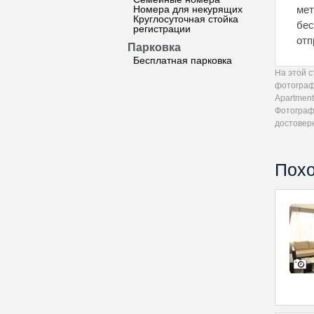
Номера для некурящих
мет
Круглосуточная стойка
бес
регистрации
отп
Парковка
Бесплатная парковка
На этой 
фотограф
Apartment
Фотограф
достовер
Похо