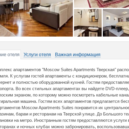
ие отеля
Услуги отеля
Важная информация
плекс апартаментов "Moscow Suites Apartments Тверская" расп
мля. К услугам гостей апартаменты с кондиционером, бесплат
ернет и полностью оборудованной кухней. Гостям предоставля
опорта. Во всех стильных апартаментах вы найдете DVD-плеер,
лоским экраном, по которому можно посмотреть кабельные кана
тиральная машина. Гостям всех апартаментов предлагается бесп
ртаментов Moscow Apartments Suites понравится их центрально
азинам, барам и ресторанам на Тверской улице. До Большого те
ановки на метро. Иностранным гостям предоставляются услуги 
торанах и ночных клубах можно забронировать, воспользовавш