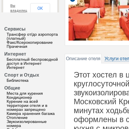
Вы
ОК
владелец
этого
сайта?
Сервисы
Трансфер от/до аэропорта
(платный)
Факс/Ксерокопирование
Прачечная
Интернет
Описание отеля
Услуги оте
Бесплатный беспроводной
доступ в Интернет
Интернет
Этот хостел в 
Спорт и Отдых
Библиотека
круглосуточной
Общие
звукоизолиров
Места для курения
Кондиционер
Московский Кр
Курение на всей
территории отеля и в
минутах ходьб
номерах запрещено
Камера хранения багажа
Отопление
оформлены в с
Звукоизолированные
номера
кухня с микро