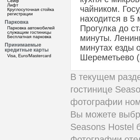
Сейф
Лифт
чайником. Гос
Круглосуточная стойка
регистрации
находится в 5 
Парковка
Прогулка до ст
Парковка автомобилей
служащим гостиницы
минуты. Ленин
Бесплатная парковка
Принимаемые
минутах езды 
кредитные карты
Шереметьево (
Visa, Euro/Mastercard
В текущем разд
гостинице Seaso
фотографии номе
Вы можете выбр
Seasons Hostel 
Фотографии оте