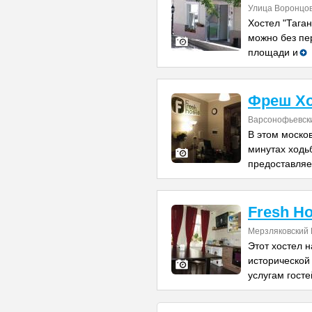
Улица Воронцов
Хостел "Таган
можно без пе
площади и
Фреш Хо
Варсонофьевски
В этом моско
минутах ходьб
предоставляе
Fresh Ho
Мерзляковский 
Этот хостел н
исторической
услугам гост