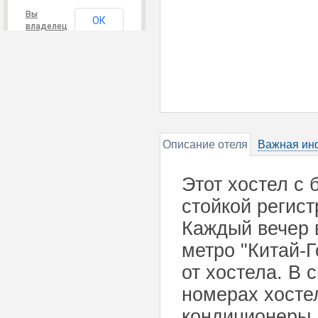
Вы
ОК
владелец
этого
сайта?
Описание отеля
Важная ин
Этот хостел с 
стойкой регист
Каждый вечер 
метро "Китай-
от хостела. В 
номерах хосте
кондиционеры.