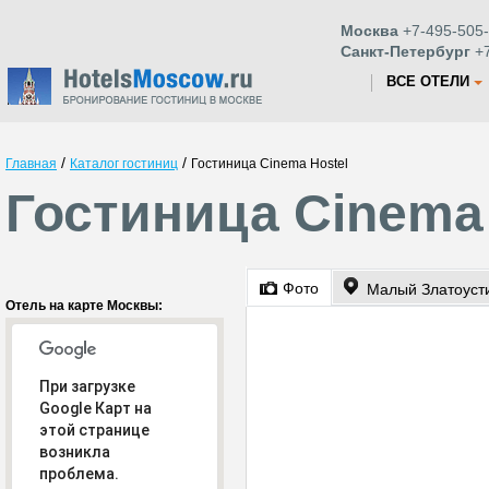
Москва
+7-495-505-
Санкт-Петербург
+7
ВСЕ ОТЕЛИ
/
/
Главная
Каталог гостиниц
Гостиница Cinema Hostel
Гостиница Cinema 
Фото
Малый Златоуст
Отель на карте Москвы:
При загрузке
Google Карт на
этой странице
возникла
проблема.