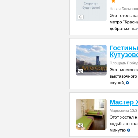
Новая Басманна
Этот отель на
метро “Красн
добраться на
Гостины
Кутузов
Площадь Побед
Этот московск
выставочного
сауной,
Мастер 
Маросейка 13/3
Этот хостел н
ходьбы от ста
минутах