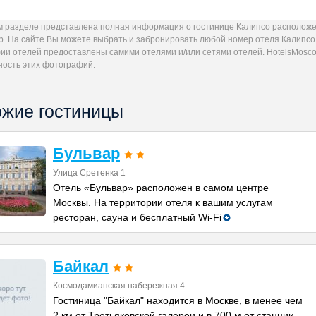
м разделе представлена полная информация о гостинице Калипсо расположен
др. На сайте Вы можете выбрать и забронировать любой номер отеля Калипсо
ии отелей предоставлены самими отелями и/или сетями отелей. HotelsMoscow
ность этих фотографий.
жие гостиницы
Бульвар
Улица Сретенка 1
Отель «Бульвар» расположен в самом центре
Москвы. На территории отеля к вашим услугам
ресторан, сауна и бесплатный Wi-Fi
Байкал
Космодамианская набережная 4
Гостиница "Байкал" находится в Москве, в менее чем
2 км от Третьяковской галереи и в 700 м от станции