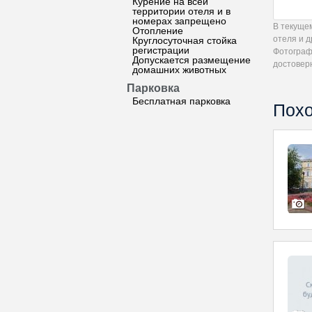
Курение на всей
территории отеля и в
номерах запрещено
В текуще
Отопление
отеля и 
Круглосуточная стойка
регистрации
Фотограф
Допускается размещение
достовер
домашних животных
Парковка
Бесплатная парковка
Похо