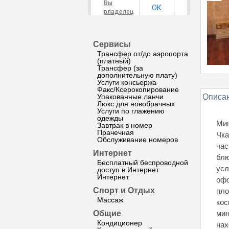
Вы
ОК
владелец
этого
сайта?
Сервисы
Трансфер от/до аэропорта
(платный)
Трансфер (за
дополнительную плату)
Услуги консьержа
Факс/Ксерокопирование
Упакованные ланчи
Описан
Люкс для новобрачных
Услуги по глажению
одежды
Мин
Завтрак в номер
Прачечная
Чка
Обслуживание номеров
час
Интернет
блю
Бесплатный беспроводной
усл
доступ в Интернет
Интернет
офо
Спорт и Отдых
пло
Массаж
кос
Общие
мин
Кондиционер
нах