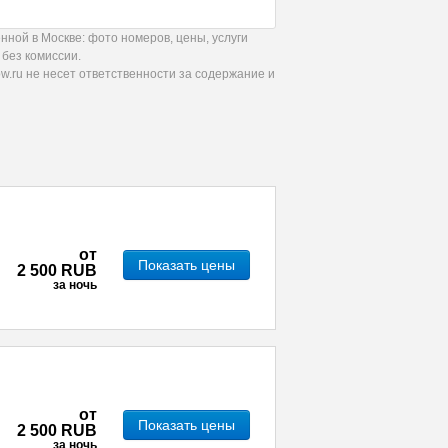
ной в Москве: фото номеров, цены, услуги
 без комиссии.
.ru не несет ответственности за содержание и
от
Показать цены
2 500 RUB
за ночь
от
Показать цены
2 500 RUB
за ночь