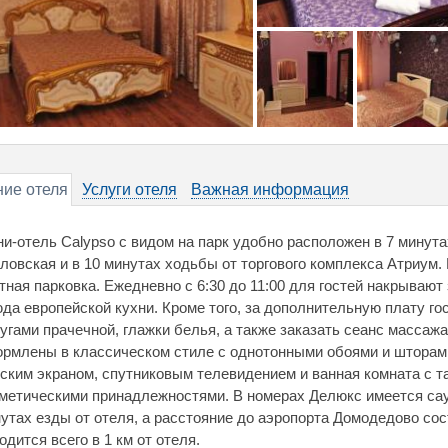
ие отеля
Услуги отеля
Важная информация
и-отель Calypso с видом на парк удобно расположен в 7 минут
ловская и в 10 минутах ходьбы от торгового комплекса Атриум.
тная парковка. Ежедневно с 6:30 до 11:00 для гостей накрывают 
да европейской кухни. Кроме того, за дополнительную плату го
угами прачечной, глажки белья, а также заказать сеанс массаж
рмлены в классическом стиле с однотонными обоями и шторами
ским экраном, спутниковым телевидением и ванная комната с т
метическими принадлежностями. В номерах Делюкс имеется саун
утах езды от отеля, а расстояние до аэропорта Домодедово сос
одится всего в 1 км от отеля.