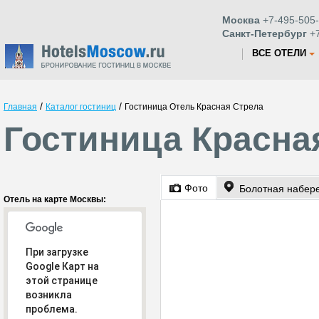
Москва
+7-495-505-
Санкт-Петербург
+7
ВСЕ ОТЕЛИ
/
/
Главная
Каталог гостиниц
Гостиница Отель Красная Стрела
Гостиница Красна
Фото
Болотная набере
Отель на карте Москвы:
При загрузке
Google Карт на
этой странице
возникла
проблема.