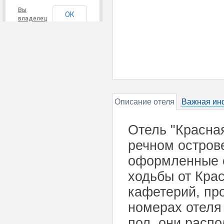
Вы
ОК
владелец
этого
сайта?
Описание отеля
Важная ин
Отель "Красная
речном острове
оформленные с
ходьбы от Кра
кафетерий, пр
номерах отеля
пол, они расп