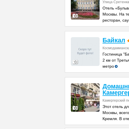
Улица Сретенка
Отель «Бульв
Москвы. На т
ресторан, сау
Байкал
Космодамианск
Гостиница "Б
2 км от Треть
метро
Домашни
Камерге
Камергерский пе
Этот отель д
Москвы, всег
Кремля. В от