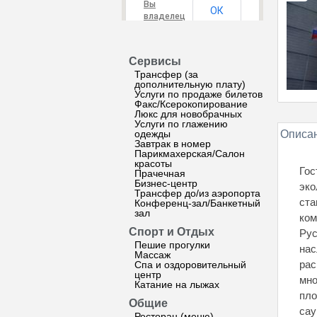
Вы
ОК
владелец
этого
сайта?
Сервисы
Трансфер (за
дополнительную плату)
Услуги по продаже билетов
Факс/Ксерокопирование
Люкс для новобрачных
Услуги по глажению
одежды
Описан
Завтрак в номер
Парикмахерская/Салон
красоты
Гос
Прачечная
Бизнес-центр
эко
Трансфер до/из аэропорта
ста
Конференц-зал/Банкетный
зал
ком
Спорт и Отдых
Рус
Пешие прогулки
нас
Массаж
рас
Спа и оздоровительный
центр
мно
Катание на лыжах
пло
Общие
сау
Ресторан (меню)