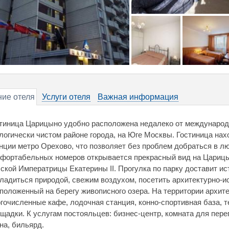
ие отеля
Услуги отеля
Важная информация
тиница Царицыно удобно расположена недалеко от международ
логически чистом районе города, на Юге Москвы. Гостиница нах
нции метро Орехово, что позволяет без проблем добраться в лю
фортабельных номеров открывается прекрасный вид на Царицы
ской Императрицы Екатерины II. Прогулка по парку доставит ис
ладиться природой, свежим воздухом, посетить архитектурно-и
положенный на берегу живописного озера. На территории архит
гочисленные кафе, лодочная станция, конно-спортивная база, 
щадки. К услугам постояльцев: бизнес-центр, комната для перег
на, бильярд.