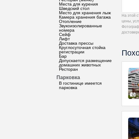
Места для курения
Шведский стол
Место для хранения лыж
На этой 
Камера хранения багажа
Отопление
цены, ус
Звукоизолированные
Фотограф
номера
достовер
Сейф
Лифт
Доставка прессы
Круглосуточная стойка
Похо
регистрации
Бар
Допускается размещение
домашних животных
Ресторан
Парковка
В гостинице имеется
парковка