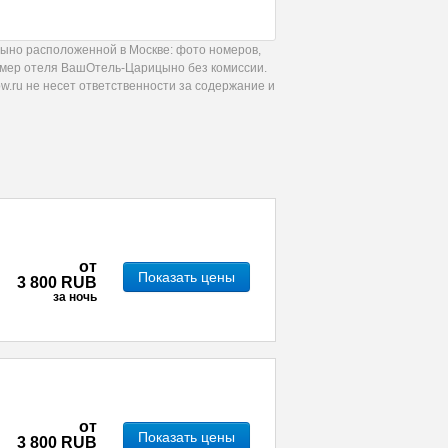
ыно расположенной в Москве: фото номеров,
номер отеля ВашОтель-Царицыно без комиссии.
.ru не несет ответственности за содержание и
от
Показать цены
3 800 RUB
за ночь
от
Показать цены
3 800 RUB