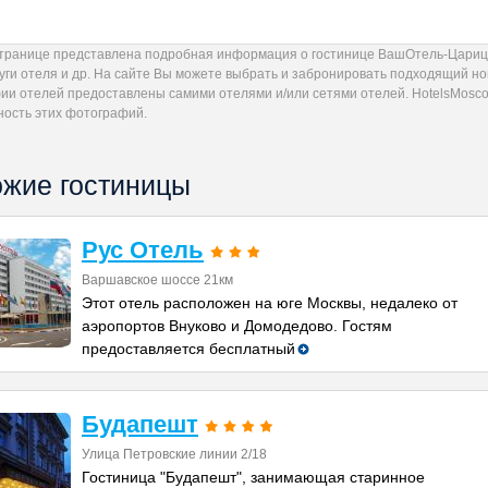
странице представлена подробная информация о гостинице ВашОтель-Цариц
луги отеля и др. На сайте Вы можете выбрать и забронировать подходящий 
ии отелей предоставлены самими отелями и/или сетями отелей. HotelsMoscow
ность этих фотографий.
жие гостиницы
Рус Отель
Варшавское шоссе 21км
Этот отель расположен на юге Москвы, недалеко от
аэропортов Внуково и Домодедово. Гостям
предоставляется бесплатный
Будапешт
Улица Петровские линии 2/18
Гостиница "Будапешт", занимающая старинное