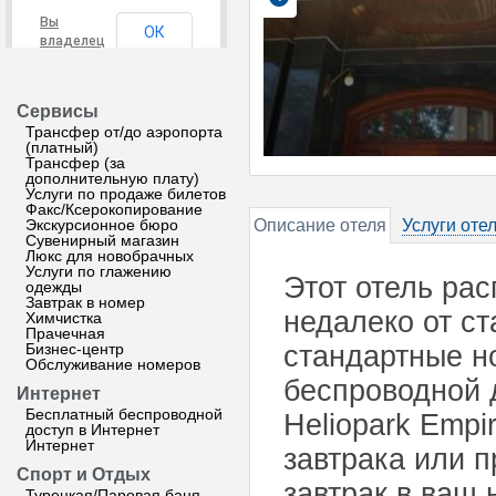
Вы
ОК
владелец
этого
сайта?
Сервисы
Трансфер от/до аэропорта
(платный)
Трансфер (за
дополнительную плату)
Услуги по продаже билетов
Факс/Ксерокопирование
Экскурсионное бюро
Описание отеля
Услуги оте
Сувенирный магазин
Люкс для новобрачных
Услуги по глажению
Этот отель рас
одежды
Завтрак в номер
недалеко от ст
Химчистка
Прачечная
Бизнес-центр
стандартные н
Обслуживание номеров
беспроводной д
Интернет
Бесплатный беспроводной
Heliopark Empi
доступ в Интернет
Интернет
завтрака или п
Спорт и Отдых
завтрак в ваш
Турецкая/Паровая баня