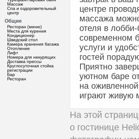
Массаж
центре провод
Спа и оздоровительный
центр
массажа можно
Общие
отеля в лобби-
Ресторан (меню)
Места для курения
Кондиционер
современном б
Шведский стол
Камера хранения багажа
услуги и удобс
Отопление
Лифт
гостей пораду
Номера для некурящих
Доставка прессы
Приятно завер
Круглосуточная стойка
регистрации
уютном баре от
Бар
Ресторан
на оживленной
играют живую 
На этой страни
о гостинице Hel