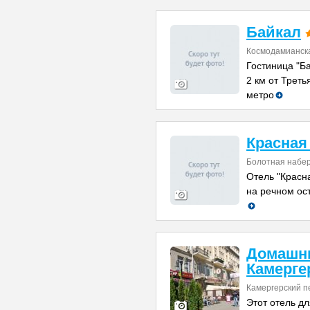
Байкал
Космодамианск
Гостиница "Б
2 км от Треть
метро
Красная
Болотная набер
Отель "Красна
на речном ост
Домашни
Камерге
Камергерский пе
Этот отель д