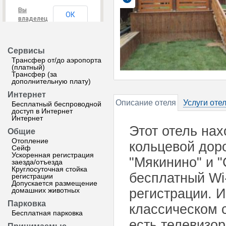
Вы
ОК
владелец
этого
сайта?
Сервисы
Трансфер от/до аэропорта
(платный)
Трансфер (за
дополнительную плату)
Интернет
Описание отеля
Услуги оте
Бесплатный беспроводной
доступ в Интернет
Интернет
Этот отель нах
Общие
Отопление
кольцевой доро
Сейф
Ускоренная регистрация
"Мякинино" и "
заезда/отъезда
Круглосуточная стойка
бесплатный Wi-
регистрации
Допускается размещение
домашних животных
регистрации. 
Парковка
классическом 
Бесплатная парковка
есть телевизор