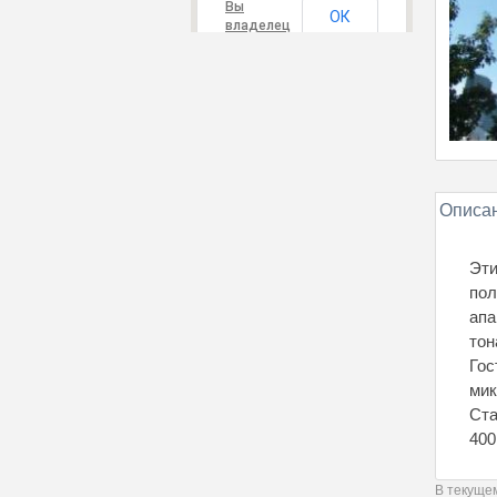
Вы
ОК
владелец
этого
сайта?
Описан
Эти
пол
апа
тон
Гос
мик
Ста
400
В текущем