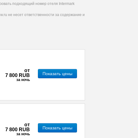
ровать подходящий номер отеля Intermark
.ru не несет ответственности за содержание и
от
Показать цены
7 800 RUB
за ночь
от
Показать цены
7 800 RUB
за ночь