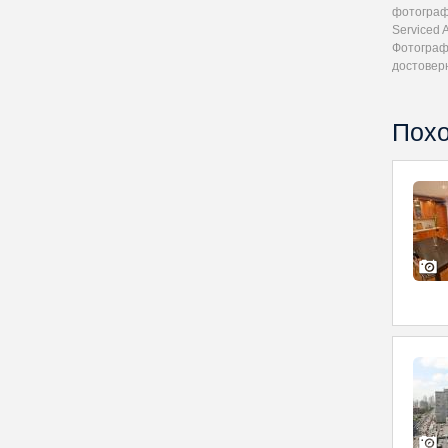
фотографи
Serviced 
Фотограф
достовер
Похо