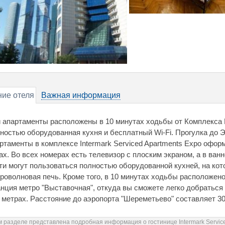
ие отеля
Важная информация
 апартаменты расположены в 10 минутах ходьбы от Комплекса 
ностью оборудованная кухня и бесплатный Wi-Fi. Прогулка до Э
ртаменты в комплексе Intermark Serviced Apartments Expo офо
ах. Во всех номерах есть телевизор с плоским экраном, а в ван
ти могут пользоваться полностью оборудованной кухней, на кот
роволновая печь. Кроме того, в 10 минутах ходьбы расположено
нция метро "Выставочная", откуда вы сможете легко добраться
 метрах. Расстояние до аэропорта "Шереметьево" составляет 30
 разделе представлена подробная информация о гостинице Intermark Service