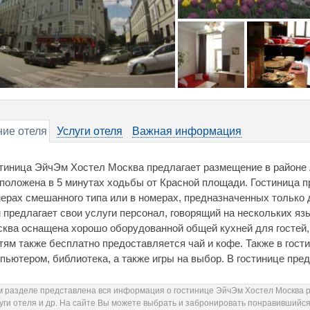
ие отеля
Услуги отеля
Важная информация
тиница ЭйчЭм Хостел Москва предлагает размещение в районе 
положена в 5 минутах ходьбы от Красной площади. Гостиница 
ерах смешанного типа или в номерах, предназначенных только д
 предлагает свои услуги персонал, говорящий на нескольких я
ква оснащена хорошо оборудованной общей кухней для гостей
тям также бесплатно предоставляется чай и кофе. Также в гост
пьютером, библиотека, а также игры на выбор. В гостинице пре
м разделе представлена вся информация о гостинице ЭйчЭм Хостел Москва 
луги отеля и др. На сайте Вы можете выбрать и забронировать понравившийс