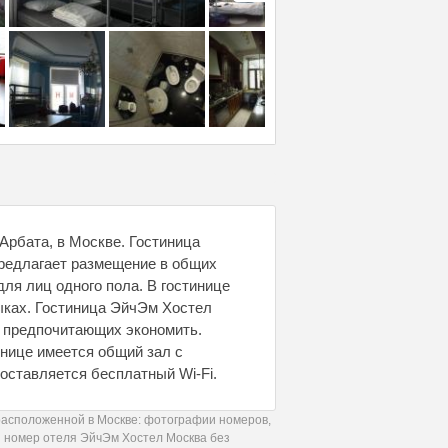
Арбата, в Москве. Гостиница
предлагает размещение в общих
ля лиц одного пола. В гостинице
зыках. Гостиница ЭйчЭм Хостел
, предпочитающих экономить.
инице имеется общий зал с
доставляется бесплатный Wi-Fi.
расположенной в Москве: фотографии номеров,
я номер отеля ЭйчЭм Хостел Москва без