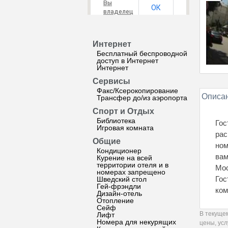
Вы
ОК
владелец
этого
сайта?
Интернет
Бесплатный беспроводной
доступ в Интернет
Интернет
Сервисы
Факс/Ксерокопирование
Описан
Трансфер до/из аэропорта
Спорт и Отдых
Библиотека
Гос
Игровая комната
рас
Общие
ном
Кондиционер
вам
Курение на всей
территории отеля и в
Мос
номерах запрещено
Гос
Шведский стол
Гей-фрэндли
ком
Дизайн-отель
Отопление
Сейф
В текуще
Лифт
Номера для некурящих
цены, ус