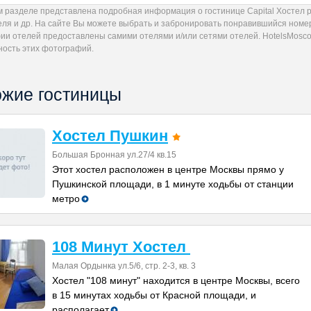
м разделе представлена подробная информация о гостинице Сapital Хостел 
еля и др. На сайте Вы можете выбрать и забронировать понравившийся номер
ии отелей предоставлены самими отелями и/или сетями отелей. HotelsMoscow
ность этих фотографий.
жие гостиницы
Хостел Пушкин
Большая Бронная ул.27/4 кв.15
Этот хостел расположен в центре Москвы прямо у
Пушкинской площади, в 1 минуте ходьбы от станции
метро
108 Mинут Хостел
Малая Ордынка ул.5/6, стр. 2-3, кв. 3
Хостел "108 минут" находится в центре Москвы, всего
в 15 минутах ходьбы от Красной площади, и
располагает