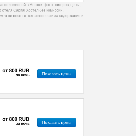
расположенной в Москве: фото номеров, цены,
 отеля Сapital Хостел без комиссии.
.ru не несет ответственности за содержание и
от
800 RUB
Показать цены
за ночь
от
800 RUB
Показать цены
за ночь