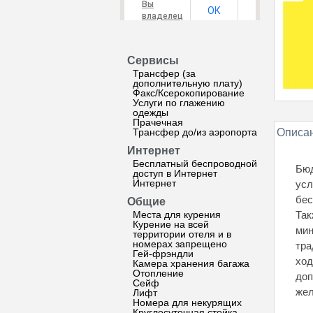
Вы
ОК
владелец
этого
сайта?
Сервисы
Трансфер (за
дополнительную плату)
Факс/Ксерокопирование
Услуги по глажению
одежды
Прачечная
Трансфер до/из аэропорта
Описан
Интернет
Бесплатный беспроводной
Бюд
доступ в Интернет
Интернет
усл
бес
Общие
Места для курения
Так
Курение на всей
мин
территории отеля и в
номерах запрещено
тра
Гей-фрэндли
ход
Камера хранения багажа
Отопление
доп
Сейф
жел
Лифт
Номера для некурящих
Круглосуточная стойка