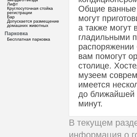
Лифт
Общие ванные 
Круглосуточная стойка
регистрации
могут приготов
Бар
Допускается размещение
домашних животных
а также могут 
Парковка
гладильными п
Бесплатная парковка
распоряжении 
вам помогут ор
столице. Хост
музеем соврем
имеется нескол
до ближайшей 
минут.
В текущем разд
информация о г