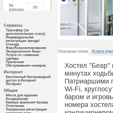
Вы
ОК
владелец
этого
сайта?
Сервисы
Трансфер (за
дополнительную плату)
Индивидуальная
регистрация заезда/
отъезда
Факс/Ксерокопирование
Экскурсионное бюро
Описание отеля
Услуги оте
Услуги по глажению
одежды
Прачечная
Хостел "Беар" 
Обслуживание номеров
минутах ходьб
Интернет
Бесплатный беспроводной
Патриаршими п
доступ в Интернет
Интернет
Wi-Fi, круглос
Общие
Места для курения
баром и игров
Кондиционер
Камера хранения багажа
номера хостел
Отопление
Ускоренная регистрация
кондиционером
заезда/отъезда