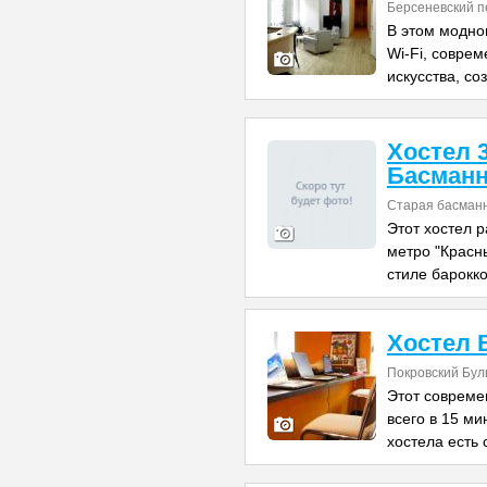
Берсеневский пе
В этом модно
Wi-Fi, совре
искусства, с
Хостел 
Басман
Старая басманн
Этот хостел р
метро "Красн
стиле барокко
Хостел 
Покровский Бул
Этот совреме
всего в 15 м
хостела есть 