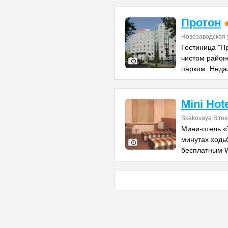
Протон
Новозаводская 
Гостиница "П
чистом район
парком. Неда
Mini Hote
Skakovaya Stree
Мини-отель «
минутах ходь
бесплатным W