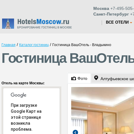
Москва
+7-495-505-
Санкт-Петербург
+7
ВСЕ ОТЕЛИ
/
/
Главная
Каталог гостиниц
Гостиница ВашОтель - Владыкино
Гостиница ВашОтель
Фото
Алтуфьевское ш
Отель на карте Москвы:
При загрузке
Google Карт на
этой странице
возникла
проблема.