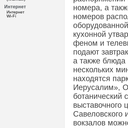
номера, а так
Интернет
Интернет
номеров распо
Wi-Fi
оборудованной
кухонной утва
феном и телев
подают завтрак
а также блюда 
нескольких ми
находятся пар
Иерусалим», О
ботанический 
выставочного ц
Савеловского 
вокзалов можн