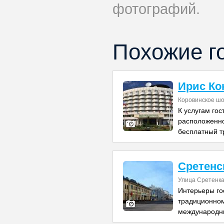
фотографий.
Похожие г
Ирис Ко
Коровинское шо
К услугам гос
расположенно
бесплатный т
Сретенс
Улица Сретенка
Интерьеры го
традиционном
международн