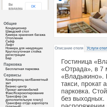
Вы
ОК
владелец
этого
сайта?
Общие
Кондиционер
Шведский стол
Камера хранения багажа
Отопление
Сейф
Лифт
Номера для некурящих
Описание отеля
Услуги оте
Круглосуточная стойка
регистрации
Бар
Гостиница «Вл
Парковка
«Отрада», в 7 
Бесплатная парковка
«Владыкино». 
Сервисы
Конференц-зал/Банкетный
такси, прокат 
зал
Бизнес-центр
Прокат автомобилей
парковка. Стой
Факс/Ксерокопирование
Трансфер (за
без выходных.
дополнительную плату)
Трансфер от/до аэропорта
распоряжении 
(платный)