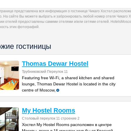
странице представлена вся информация о гостинице Чикаго Хостел расположе
р. На сайте Вы можете выбрать и забронировать любой номер отеля Чикаго Х
ии отелей предоставлены самими отелями и/или сетями отелей. HotelsMoscow
ность этих фотографий.
жие гостиницы
Thomas Dewar Hostel
Трубниковский Переулок 11
Featuring free Wi-Fi, a shared kitchen and shared
lounge, Thomas Dewar Hostel is located in the city
centre of Moscow,
My Hostel Rooms
Столовый переулок 11 строение 2
Хостел My Hostel Rooms расположен в центре
Москвы, всего в 15 минутах ходьбы от Красной