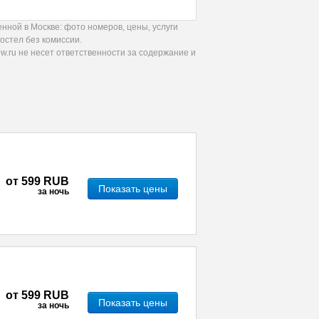
нной в Москве: фото номеров, цены, услуги
остел без комиссии.
.ru не несет ответственности за содержание и
от
599 RUB
Показать цены
за ночь
от
599 RUB
Показать цены
за ночь