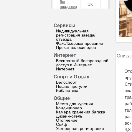
Вы
ОК
владелец
этого
сайта?
Сервисы
Индивидуальная
регистрация заезда/
отъезда
Факс/Ксерокопирование
Прокат велосипедов
Интернет
Описан
Бесплатный беспроводной
доступ в Интернет
Интернет
Это
Спорт и Отдых
пру
Велоспорт
Сти
Пешие прогулки
Библиотека
шка
тра
Общие
раб
Места для курения
Кондиционер
тел
Камера хранения багажа
Дизайн-отель
рас
Отопление
вок
Сейф
Ускоренная регистрация
4,8