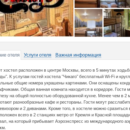
ие отеля
Услуги отеля
Важная информация
т хостел расположен в центре Москвы, всего в 5 минутах ходьб
ды". К услугам гостей хостела "Чикаго" бесплатный Wi-Fi и круг
льные общие номера украшены картинами. Они оснащены конд
фчиками. Общая ванная комната находится в коридоре. Гости м
пезу на общей полностью оборудованной кухне. Менее чем в 2 
отают разнообразные кафе и рестораны. Гости могут расслабит
евизором и 2 диванами. Кроме того, в хостеле можно сразиться 
положен всего в 2 станциях метро от Кремля и Красной площа
зал, на который прибывает Аэроэкспресс из международного аэ
 км.