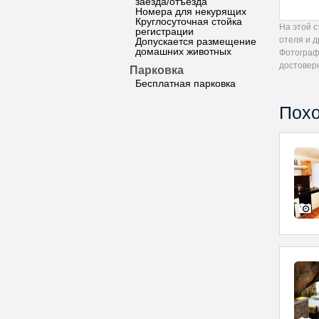
заезда/отъезда
Номера для некурящих
Круглосуточная стойка
На этой 
регистрации
отеля и д
Допускается размещение
домашних животных
Фотограф
достовер
Парковка
Бесплатная парковка
Похо