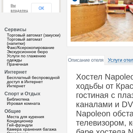
Вы
ОК
владелец
этого
сайта?
Сервисы
Торговый автомат (закуски)
Торговый автомат
(напитки)
Факс/Ксерокопирование
Экскурсионное бюро
Услуги по глажению
одежды
Описание отеля
Услуги оте
Прачечная
Интернет
Хостел Napoleo
Бесплатный беспроводной
доступ в Интернет
ходьбы от Кра
Интернет
гостиная с пл
Спорт и Отдых
Библиотека
каналами и DV
Игровая комната
Общие
Napoleon обст
Места для курения
Кондиционер
телевизором, 
Гей-фрэндли
Камера хранения багажа
баре хостела 