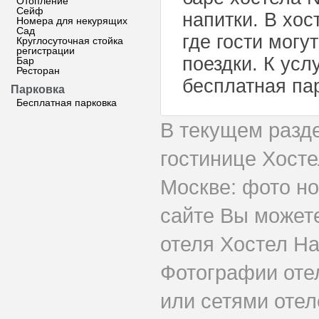
Отопление
Сейф
напитки. В хос
Номера для некурящих
Сад
где гости могу
Круглосуточная стойка
регистрации
поездки. К усл
Бар
Ресторан
бесплатная па
Парковка
Бесплатная парковка
В текущем разд
гостинице Хост
Москве: фото но
сайте Вы может
отеля Хостел На
Фотографии оте
или сетями отел