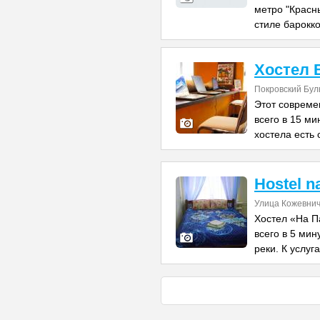
метро "Красн
стиле барокко
Хостел 
Покровский Бул
Этот совреме
всего в 15 м
хостела есть 
Hostel n
Улица Кожевнич
Хостел «На П
всего в 5 ми
реки. К услуг