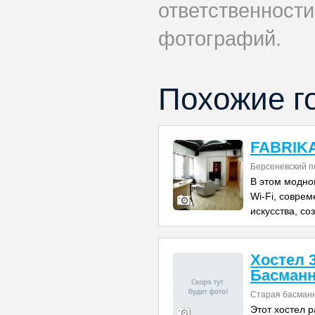
ответственности
фотографий.
Похожие г
FABRIKA 
Берсеневский пе
В этом модно
Wi-Fi, совре
искусства, с
Хостел 
Басман
Старая басманн
Этот хостел р