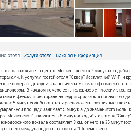
ие отеля
Услуги отеля
Важная информация
т отель находится в центре Москвы, всего в 2 минутах ходьбы 
торанами. К услугам гостей отеля "Сквер" бесплатный Wi-Fi и к
тлые номера с декором в классическом стиле оформлены в те
диционером. В каждом номере есть телевизор с плоским экрано
атами и феном. В ресторане на территории отеля подают блюда
делах 5 минут ходьбы от отеля расположены различные кафе и
умфальной площади занимает 5 минут, а до знаменитого Большог
ро "Маяковская" находится в 5 минутах ходьбы от отеля "Сквер
езнодорожного вокзала составляет 3 км, от него за 35 минут гос
прессе до международного аэропорта "Шереметьево".