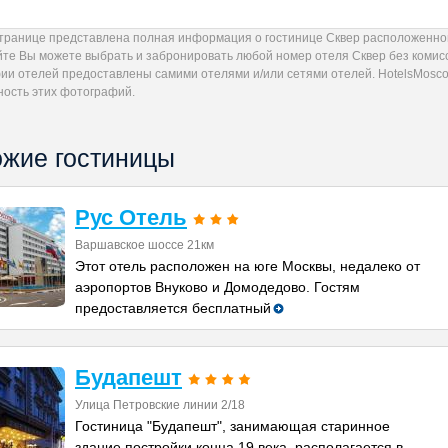
странице представлена полная информация о гостинице Сквер расположенной 
айте Вы можете выбрать и забронировать любой номер отеля Сквер без комис
ии отелей предоставлены самими отелями и/или сетями отелей. HotelsMoscow
ность этих фотографий.
жие гостиницы
Рус Отель
Варшавское шоссе 21км
Этот отель расположен на юге Москвы, недалеко от
аэропортов Внуково и Домодедово. Гостям
предоставляется бесплатный
Будапешт
Улица Петровские линии 2/18
Гостиница "Будапешт", занимающая старинное
здание постройки конца 19 века, располагается в