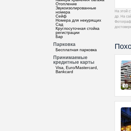
Отопление
Звукоизолированные
На этой 
номера
Сейф
др. На с
Номера для некурящих
Фотограф
Сад
достовер
Круглосуточная стойка
регистрации
Бар
Парковка
Похо
Бесплатная парковка
Принимаемые
кредитные карты
Visa, Euro/Mastercard,
Bankcard