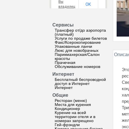
Вы
ОК
владелец
этого
сайта?
Сервисы
Трансфер от/до аэропорта
(платный)
Услуги по продаже билетов
Факс/Ксерокопирование
Упакованные ланчи
Люкс для новобрачных
Парикмахерская/Салон
Описан
красоты
Прачечная
Обслуживание номеров
Это
Интернет
рес
Бесплатный беспроводной
Све
доступ в Интернет
Интернет
кон
хал
Общие
Ресторан (меню)
пре
Места для курения
Три
Кондиционер
Курение на всей
мет
территории отеля и в
жел
номерах запрещено
Гей-фрэндли
экс
Камера хранения багажа