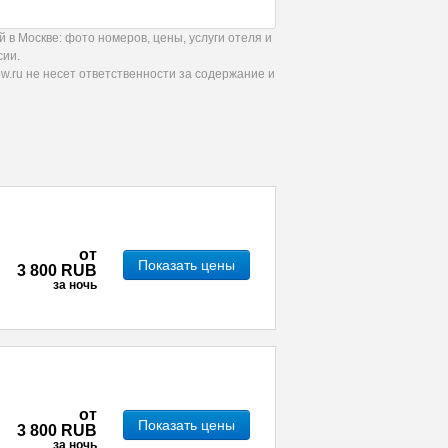
в Москве: фото номеров, цены, услуги отеля и
сии.
.ru не несет ответственности за содержание и
от
Показать цены
3 800 RUB
за ночь
от
Показать цены
3 800 RUB
за ночь