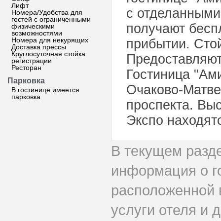
Лифт
с отделанными
Номера/Удобства для
гостей с ограниченными
получают бесп
физическими
возможностями
Номера для некурящих
прибытии. Стой
Доставка прессы
Круглосуточная стойка
Предоставляютс
регистрации
Ресторан
Гостиница "Ам
Парковка
Очаково-Матвее
В гостинице имеется
парковка
проспекта. Вы
Экспо находятс
В текущем разд
информация о г
расположенной 
услуги отеля и 