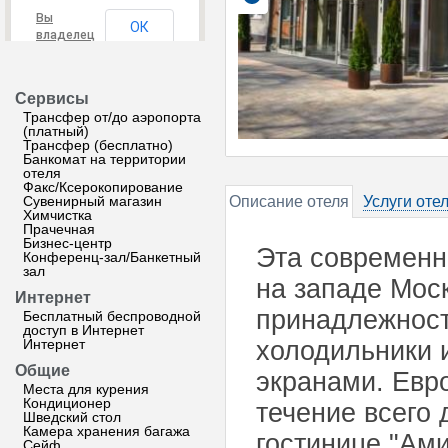
Вы
ОК
владелец
этого
сайта?
Сервисы
Трансфер от/до аэропорта
(платный)
Трансфер (бесплатно)
Банкомат на территории
отеля
Факс/Ксерокопирование
Сувенирный магазин
Описание отеля
Услуги оте
Химчистка
Прачечная
Бизнес-центр
Эта современн
Конференц-зал/Банкетный
зал
на западе Мос
Интернет
принадлежност
Бесплатный беспроводной
доступ в Интернет
Интернет
холодильники 
Общие
экранами. Евр
Места для курения
Кондиционер
течение всего 
Шведский стол
Камера хранения багажа
гостинице "Ам
Сейф