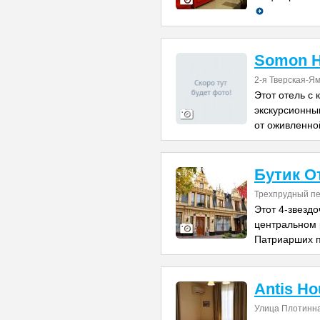
Somon H
2-я Тверская-Ям
Этот отель с 
экскурсионны
от оживленно
Бутик О
Трехпрудный пе
Этот 4-звездо
центральном 
Патриарших п
Antis Ho
Улица Плотинн