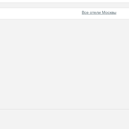
Все отели Москвы
енному путешественнику широкие возможности для работы и отды
гая качественный сервис на уровне мировых стандартов и большой