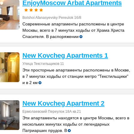
EnjoyMoscow Arbat Apartments
Bolshoi Afanasyevsky Pereulok 16/8
Современные апартаменты расположены в центре
Москвы, всего в 7 минутах ходьбы от Храма Христа
Спасителя. В распоряжении
New Kovcheg Apartments 1
Улица Текстильщиков 11
Эти просторные апартаменты расположены в Москве,
в 7 минутах ходьбы от станции метро "Текстильщики"
и в 2 км
New Kovcheg Apartment 2
Ермолаевский Переулок 18А кв.21
Эти апартаменты находятся в центре Москвы, всего в
нескольких минутах ходьбы от легендарных
Патриарших прудов. В