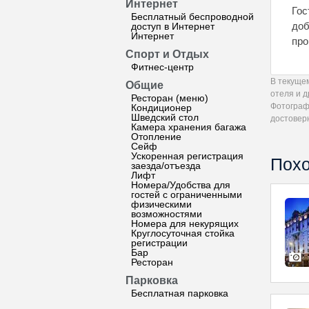
Интернет
Гос
Бесплатный беспроводной
доб
доступ в Интернет
Интернет
про
Спорт и Отдых
Фитнес-центр
В текуще
Общие
отеля и 
Ресторан (меню)
Фотограф
Кондиционер
Шведский стол
достовер
Камера хранения багажа
Отопление
Сейф
Ускоренная регистрация
Похо
заезда/отъезда
Лифт
Номера/Удобства для
гостей с ограниченными
физическими
возможностями
Номера для некурящих
Круглосуточная стойка
регистрации
Бар
Ресторан
Парковка
Бесплатная парковка