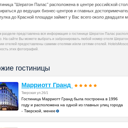
тиница "Шератон Палас" расположена в центре российской стол
ираться до ведущих бизнес-центров и главных достопримечате
гулка до Красной площади займет у Вас всего около двадцати м
м разделе представлена вся информация о гостинице Шератон Палас располо
др. На сайте Вы можете выбрать и забронировать любой номер отеля Шератон
ии отелей предоставлены самими отелями и/или сетями отелей. HotelsMoscow
ность этих фотографий.
жие гостиницы
Марриотт Гранд
Тверская ул.26/1
Гостиница Марриотт Гранд была построена в 1996
году и расположена на одной из главных улиц города
- Тверской, менее