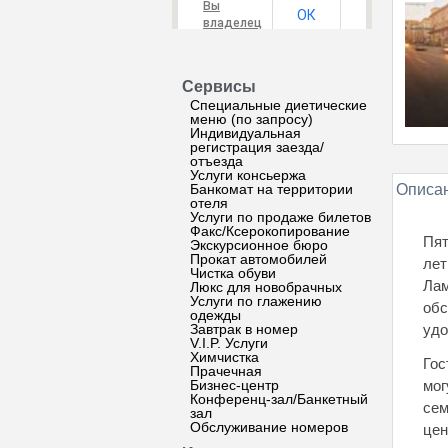
Вы
ОК
владелец
этого
сайта?
Сервисы
Специальные диетические
меню (по запросу)
Индивидуальная
регистрация заезда/
отъезда
Услуги консьержа
Банкомат на территории
Описан
отеля
Услуги по продаже билетов
Факс/Ксерокопирование
Пят
Экскурсионное бюро
Прокат автомобилей
лет
Чистка обуви
Лам
Люкс для новобрачных
Услуги по глажению
обс
одежды
Завтрак в номер
удо
V.I.P. Услуги
Химчистка
Гос
Прачечная
Бизнес-центр
мог
Конференц-зал/Банкетный
сем
зал
Обслуживание номеров
цен