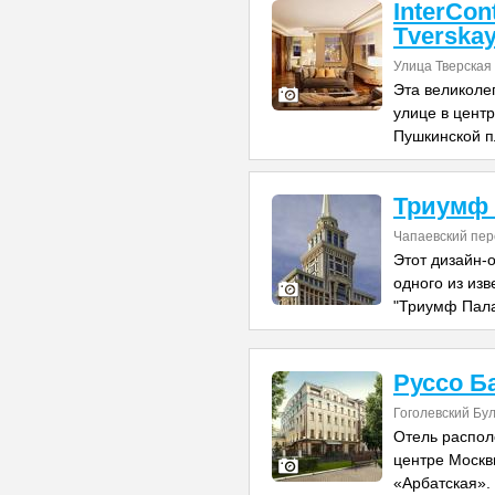
InterCon
Tverska
Улица Тверская
Эта великоле
улице в центр
Пушкинской 
Триумф 
Чапаевский пере
Этот дизайн-
одного из из
"Триумф Пала
Руссо Б
Гоголевский Бул
Отель распол
центре Москв
«Арбатская».