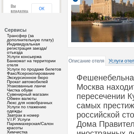
Вы
ОК
владелец
этого
сайта?
Сервисы
Трансфер (за
дополнительную плату)
Индивидуальная
регистрация заезда/
отъезда
Услуги консьержа
Банкомат на территории
Описание отеля
Услуги оте
отеля
Услуги по продаже билетов
Факс/Ксерокопирование
Фешенебельная
Экскурсионное бюро
Прокат автомобилей
Москва находи
Упакованные ланчи
Чистка обуви
Сувенирный магазин
пересечении Ку
Обмен валюты
Люкс для новобрачных
самых престиж
Услуги по глажению
одежды
российской сто
Завтрак в номер
V.I.P. Услуги
Дома Правител
Парикмахерская/Салон
красоты
иностранных д
Химчистка