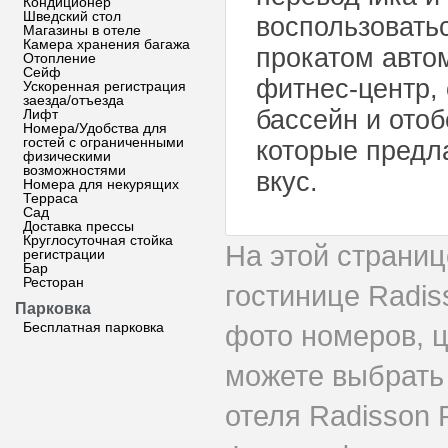
Кондиционер
Шведский стол
воспользовать
Магазины в отеле
Камера хранения багажа
прокатом авто
Отопление
Сейф
фитнес-центр,
Ускоренная регистрация
заезда/отъезда
бассейн и отоб
Лифт
Номера/Удобства для
гостей с ограниченными
которые предл
физическими
возможностями
вкус.
Номера для некурящих
Терраса
Сад
Доставка прессы
Круглосуточная стойка
На этой страни
регистрации
Бар
Ресторан
гостинице Radis
Парковка
Бесплатная парковка
фото номеров, ц
можете выбрать
отеля Radisson 