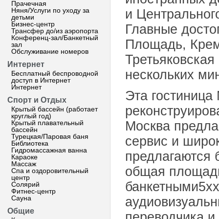
Прачечная
Няня/Услуги по уходу за
и Центральног
детьми
Бизнес-центр
Главные досто
Трансфер до/из аэропорта
Конференц-зал/Банкетный
Площадь, Крем
зал
Обслуживание номеров
Третьяковская
Интернет
нескольких мин
Бесплатный беспроводной
доступ в Интернет
Интернет
Эта гостиница 
Спорт и Отдых
реконструирова
Крытый бассейн (работает
круглый год)
Крытый плавательный
Москва предла
бассейн
Турецкая/Паровая баня
сервис и широ
Библиотека
Гидромассажная ванна
предлагаются 
Караоке
Массаж
общая площадь 
Спа и оздоровительный
центр
банкетными5хх
Солярий
Фитнес-центр
Сауна
аудиовизуальн
Общие
переводчика и