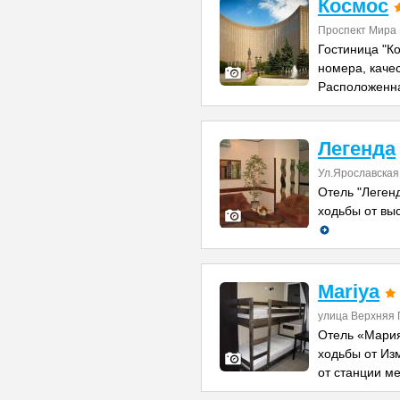
Космос
Проспект Мира
Гостиница "К
номера, каче
Расположенн
Легенда
Ул.Ярославская 
Отель "Легенд
ходьбы от вы
Mariya
улица Верхняя 
Отель «Мария
ходьбы от Из
от станции м