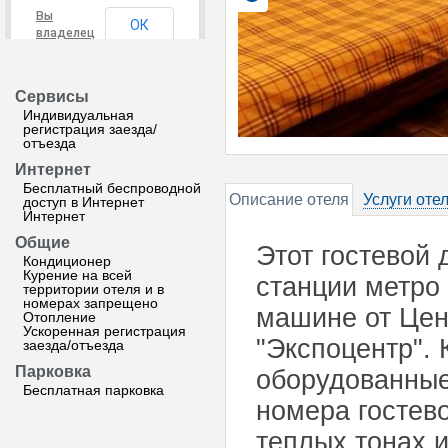
Вы
ОК
владелец
этого
сайта?
Сервисы
Индивидуальная
регистрация заезда/
отъезда
Интернет
Бесплатный беспроводной
Описание отеля
Услуги оте
доступ в Интернет
Интернет
Общие
Этот гостевой 
Кондиционер
Курение на всей
станции метро 
территории отеля и в
номерах запрещено
машине от Цен
Отопление
Ускоренная регистрация
"Экспоцентр".
заезда/отъезда
Парковка
оборудованные
Бесплатная парковка
номера гостев
теплых тонах 