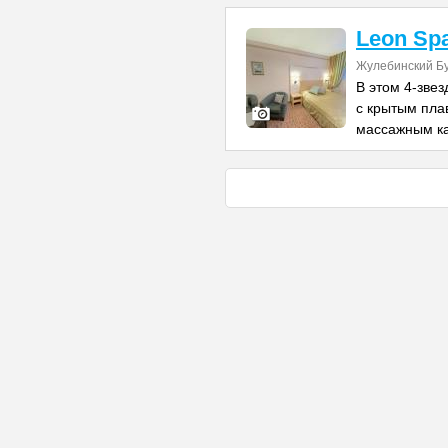
Leon Sp
Жулебинский Бу
В этом 4-зве
с крытым пла
массажным к