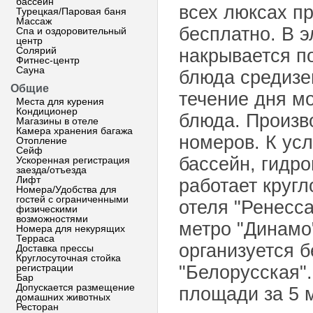
бассейн
всех люксах пр
Турецкая/Паровая баня
Массаж
бесплатно. В э
Спа и оздоровительный
центр
Солярий
накрывается п
Фитнес-центр
Сауна
блюда средизе
Общие
течение дня мо
Места для курения
Кондиционер
блюда. Произв
Магазины в отеле
Камера хранения багажа
номеров. К усл
Отопление
Сейф
бассейн, гидр
Ускоренная регистрация
заезда/отъезда
Лифт
работает кругл
Номера/Удобства для
гостей с ограниченными
отеля "Ренесса
физическими
возможностями
метро "Динамо"
Номера для некурящих
Терраса
организуется 
Доставка прессы
Круглосуточная стойка
регистрации
"Белорусская"
Бар
Допускается размещение
площади за 5 м
домашних животных
Ресторан