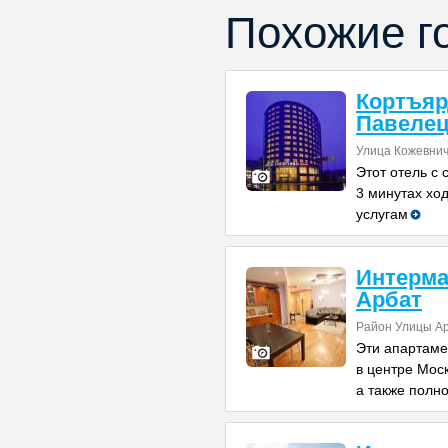
Похожие г
Кортъяр
Павелец
Улица Кожевниче
Этот отель с
3 минутах ход
услугам
Интерма
Арбат
Район Улицы А
Эти апартаме
в центре Моск
а также полн