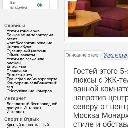
Вы
ОК
владелец
этого
сайта?
Сервисы
Услуги консьержа
Банкомат на территории
отеля
Факс/Ксерокопирование
Чистка обуви
Сувенирный магазин
Обмен валюты
Описание отеля
Услуги оте
Услуги по глажению
одежды
Химчистка
Гостей этого 5
Прачечная
Бизнес-центр
люксы с ЖК-те
Трансфер до/из аэропорта
Конференц-зал/Банкетный
зал
ванной комнат
Обслуживание номеров
напротив центр
Интернет
Бесплатный беспроводной
северу от цен
доступ в Интернет
Интернет
Москва Монарх
Спорт и Отдых
стиле и обста
Крытый плавательный