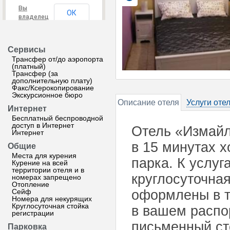
Вы
ОК
владелец
этого
сайта?
Сервисы
Трансфер от/до аэропорта
(платный)
Трансфер (за
дополнительную плату)
Факс/Ксерокопирование
Экскурсионное бюро
Описание отеля
Услуги оте
Интернет
Бесплатный беспроводной
доступ в Интернет
Отель «Измайл
Интернет
в 15 минутах 
Общие
Места для курения
парка. К услуг
Курение на всей
территории отеля и в
круглосуточна
номерах запрещено
Отопление
Сейф
оформлены в т
Номера для некурящих
Круглосуточная стойка
в вашем распо
регистрации
письменный ст
Парковка