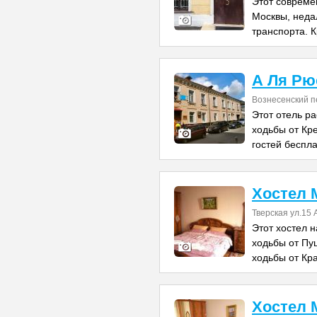
Этот совреме
Москвы, неда
транспорта. 
А Ля Рю
Вознесенский п
Этот отель ра
ходьбы от Кр
гостей беспла
Хостел 
Тверская ул.15
Этот хостел н
ходьбы от Пу
ходьбы от Кр
Хостел 