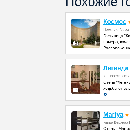
Похожие г
Космос
Проспект Мира
Гостиница "К
номера, каче
Расположенн
Легенда
Ул.Ярославская 
Отель "Легенд
ходьбы от вы
Mariya
улица Верхняя 
Отель «Мария