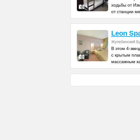
ходьбы от Из
от станции м
Leon Sp
Жулебинский Бу
В этом 4-зве
с крытым пла
массажным к