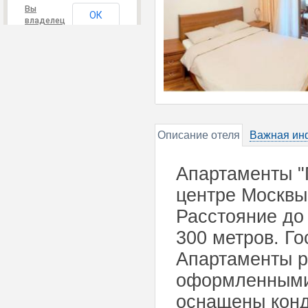
Вы
ОК
владелец
этого
сайта?
Описание отеля
Важная ин
Апартаменты "
центре Москвы,
Расстояние до
300 метров. Го
Апартаменты р
оформленными 
оснащены конд