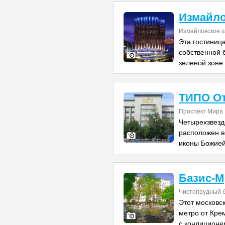
Измайл
Измайловское 
Эта гостиниц
собственной 
зеленой зоне
ТИПО О
Проспект Мира
Четырехзвезд
расположен в
иконы Божие
Базис-М
Чистопрудный б
Этот московск
метро от Кре
с кондиционе