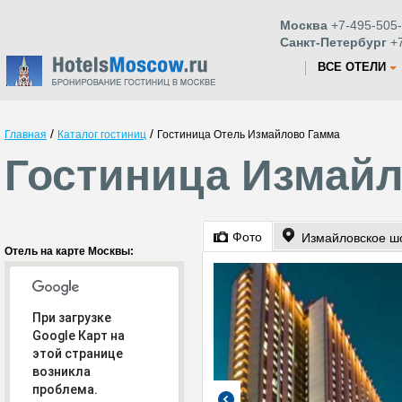
Москва
+7-495-505-
Санкт-Петербург
+7
ВСЕ ОТЕЛИ
/
/
Главная
Каталог гостиниц
Гостиница Отель Измайлово Гамма
Гостиница Измайл
Фото
Измайловское ш
Отель на карте Москвы:
При загрузке
Google Карт на
этой странице
возникла
проблема.