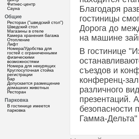
Фитнес-центр
Благодаря раз
Сауна
Общие
гостиницы смо
Ресторан ("шведский стол")
Дорога до меж
Шведский стол
Магазины в отеле
Камера хранения багажа
на машине займ
Отопление
Лифт
Номера/Удобства для
В гостинице "
гостей с ограниченными
физическими
останавливают
возможностями
Номера для некурящих
съездов и кон
Круглосуточная стойка
регистрации
конференц-зал
Бар
Допускается размещение
домашних животных
различного ви
Ресторан
презентаций. 
Парковка
В гостинице имеется
безопасности 
парковка
Гамма-Дельта" 