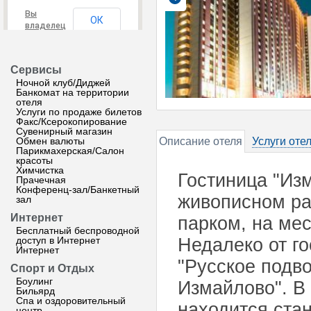
Вы
ОК
владелец
этого
сайта?
Сервисы
Ночной клуб/Диджей
Банкомат на территории
отеля
Услуги по продаже билетов
Факс/Ксерокопирование
Сувенирный магазин
Обмен валюты
Описание отеля
Услуги оте
Парикмахерская/Салон
красоты
Химчистка
Гостиница "Из
Прачечная
Конференц-зал/Банкетный
живописном ра
зал
Интернет
парком, на ме
Бесплатный беспроводной
доступ в Интернет
Недалеко от г
Интернет
"Русское подв
Спорт и Отдых
Боулинг
Измайлово". В
Бильярд
Спа и оздоровительный
находится ста
центр