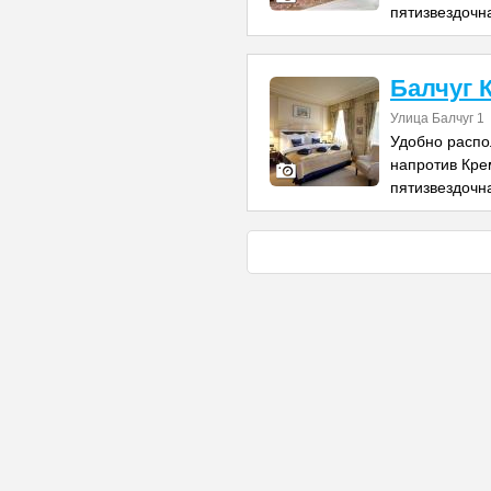
пятизвездочн
Балчуг 
Улица Балчуг 1
Удобно распо
напротив Кре
пятизвездочн