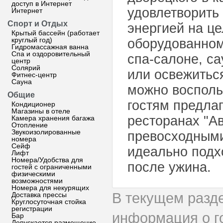
доступ в Интернет
удовлетворить
Интернет
Спорт и Отдых
энергией на ц
Крытый бассейн (работает
круглый год)
оборудованном
Гидромассажная ванна
Спа и оздоровительный
спа-салоне, с
центр
Солярий
или освежиться
Фитнес-центр
Сауна
можно восполь
Общие
гостям предлаг
Кондиционер
Магазины в отеле
ресторанах "А
Камера хранения багажа
Отопление
Звукоизолированные
превосходными
номера
Сейф
идеально подх
Лифт
Номера/Удобства для
после ужина.
гостей с ограниченными
физическими
возможностями
Номера для некурящих
В текущем разд
Доставка прессы
Круглосуточная стойка
регистрации
информация о г
Бар
Допускается размещение