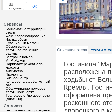
Вы
ОК
владелец
этого
сайта?
Сервисы
Банкомат на территории
отеля
Факс/Ксерокопирование
Чистка обуви
Сувенирный магазин
Обмен валюты
Услуги по глажению
Описание отеля
Услуги оте
одежды
Завтрак в номер
V.I.P. Услуги
Гостиница "Ма
Парикмахерская/Салон
красоты
расположена п
Химчистка
Прачечная
Бизнес-центр
ходьбы от Бол
Конференц-зал/Банкетный
зал
Кремля. Гости
Обслуживание номеров
Услуги консьержа
оформлена пре
Трансфер от/до аэропорта
(платный)
роскошного от
Интернет
дворецкого в к
Бесплатный беспроводной