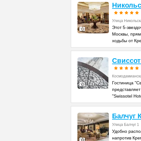
Никольс
Улица Никольск
Этот 5-звезд
Москвы, прям
ходьбы от Кр
Свиссот
Космодамианска
Гостиница "С
представляет
"Swissotel Hot
Балчуг 
Улица Балчуг 1
Удобно распо
напротив Кре