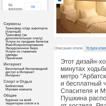
Вы
ОК
владелец
этого
сайта?
Сервисы
Трансфер от/до аэропорта
(платный)
Трансфер (за
дополнительную плату)
Услуги по продаже билетов
Факс/Ксерокопирование
Экскурсионное бюро
Описание отеля
Услуги оте
Услуги по глажению
одежды
Прачечная
Этот дизайн-хо
Интернет
минутах ходьб
Бесплатный беспроводной
доступ в Интернет
метро "Арбатск
Интернет
Спорт и Отдых
и бесплатный 
Библиотека
Игровая комната
Спасителя и М
Общие
Пушкина распо
Курение на всей
территории отеля и в
от хостела. Ря