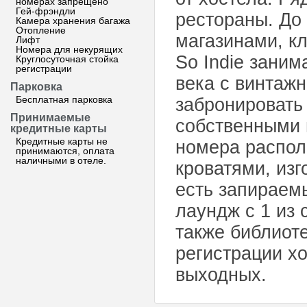
номерах запрещено
Гей-фрэндли
рестораны. До
Камера хранения багажа
Отопление
магазинами, кл
Лифт
Номера для некурящих
So Indie заним
Круглосуточная стойка
регистрации
века с винтаж
Парковка
Бесплатная парковка
забронировать
Принимаемые
собственными
кредитные карты
Кредитные карты не
номера распол
принимаются, оплата
наличными в отеле.
кроватями, изг
есть запираем
лаундж с 1 из 
также библиот
регистрации хо
выходных.