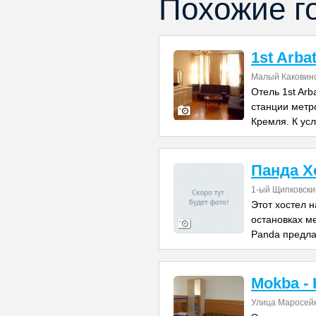
Похожие г
1st Arba
Малый Каковинск
Отель 1st Arb
станции метр
Кремля. К ус
Панда Х
1-ый Щипковски
Этот хостел н
остановках м
Panda предла
Mokba - 
Улица Маросейка