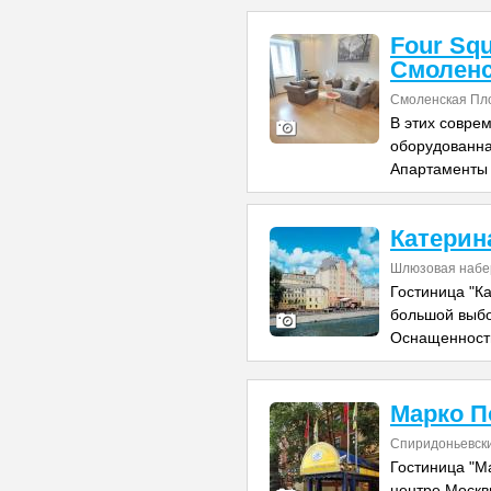
Four Squ
Смолен
Смоленская Пл
В этих совре
оборудованна
Апартаменты 
Катерин
Шлюзовая набер
Гостиница "К
большой выбо
Оснащенност
Марко П
Спиридоньевски
Гостиница "М
центре Москв