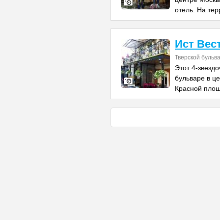
отель. На те
Ист Вес
Тверской бульва
Этот 4-звезд
бульваре в це
Красной площ