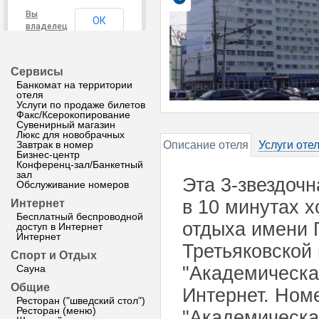
Вы
ОК
владелец
этого
сайта?
Сервисы
Банкомат на территории
отеля
Услуги по продаже билетов
Факс/Ксерокопирование
Сувенирный магазин
Люкс для новобрачных
Завтрак в номер
Описание отеля
Услуги оте
Бизнес-центр
Конференц-зал/Банкетный
зал
Эта 3-звездочн
Обслуживание номеров
в 10 минутах х
Интернет
Бесплатный беспроводной
отдыха имени 
доступ в Интернет
Интернет
Третьяковской 
Спорт и Отдых
Сауна
"Академическа
Общие
Интернет. Ном
Ресторан ("шведский стол")
Ресторан (меню)
"Академическа