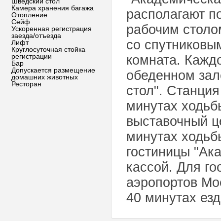
Шведский стол
Камера хранения багажа
располагают п
Отопление
Сейф
рабочим столо
Ускоренная регистрация
заезда/отъезда
со спутниковы
Лифт
Круглосуточная стойка
регистрации
комната. Кажд
Бар
Допускается размещение
обеденном зал
домашних животных
Ресторан
стол". Станция
минутах ходьб
выставочный ц
минутах ходьб
гостиницы "Ак
кассой. Для г
аэропортов Мо
40 минутах езд