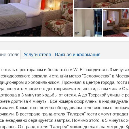
ие отеля
Услуги отеля
Важная информация
т отель с рестораном и бесплатным Wi-Fi находится в 3 минута
езнодорожного вокзала и станции метро "Белорусская" в Моск
диционером и холодильником. Проживая в центре города, гости г
да посетить многие его достопримечательности, в том числе С
отворца в 3 минутах ходьбы от отеля. А до Тверской улицы с р
жете дойти за 4 минуты. Все номера оформлены в индивидуаль
тинами. Кроме того, номера оборудованы телевизором с плоским
очками. В ресторане гранд-отеля "Галерея" гости смогут отведа
сь ежедневно сервируется завтрак. Помимо этого, в 5 минутах
торанов. От гранд-отеля "Галерея" можно доехать на метро до 