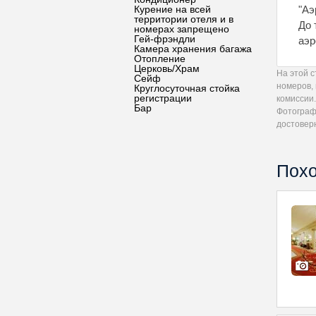
Курение на всей
"Аэ
территории отеля и в
До 
номерах запрещено
Гей-фрэндли
аэр
Камера хранения багажа
Отопление
Церковь/Храм
На этой 
Сейф
номеров,
Круглосуточная стойка
регистрации
комиссии.
Бар
Фотограф
достовер
Похо