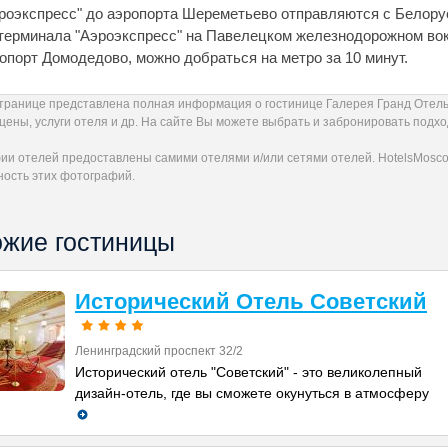
роэкспресс" до аэропорта Шереметьево отправляются с Белору
терминала "Аэроэкспресс" на Павелецком железнодорожном вок
опорт Домодедово, можно добраться на метро за 10 минут.
странице представлена полная информация о гостинице Галерея Гранд Отел
 цены, услуги отеля и др. На сайте Вы можете выбрать и забронировать под
ии отелей предоставлены самими отелями и/или сетями отелей. HotelsMoscow
ность этих фотографий.
жие гостиницы
Исторический Отель Советский
Ленинградский проспект 32/2
Исторический отель "Советский" - это великолепный
дизайн-отель, где вы сможете окунуться в атмосферу