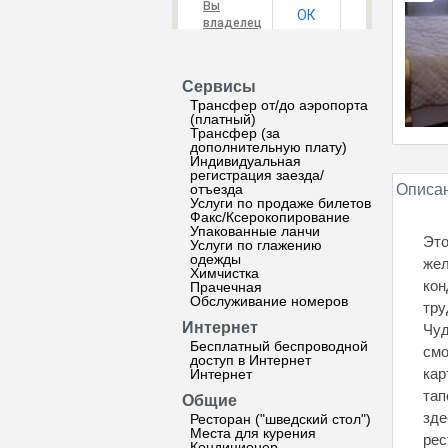
Вы
ОК
владелец
этого
сайта?
Сервисы
Трансфер от/до аэропорта
(платный)
Трансфер (за
дополнительную плату)
Индивидуальная
регистрация заезда/
отъезда
Описан
Услуги по продаже билетов
Факс/Ксерокопирование
Упакованные ланчи
Это
Услуги по глажению
одежды
жел
Химчистка
кон
Прачечная
Обслуживание номеров
тру
Интернет
Чуд
Бесплатный беспроводной
смо
доступ в Интернет
кар
Интернет
тап
Общие
зде
Ресторан ("шведский стол")
Места для курения
рес
Кондиционер