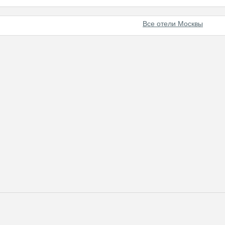
Все отели Москвы
енному путешественнику широкие возможности для работы и отды
гая качественный сервис на уровне мировых стандартов и большой