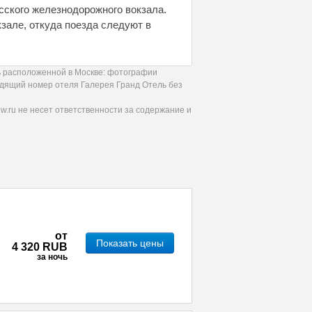
сского железнодорожного вокзала.
зале, откуда поезда следуют в
ь расположенной в Москве: фотографии
ходящий номер отеля Галерея Гранд Отель без
.ru не несет ответственности за содержание и
от
Показать цены
4 320 RUB
за ночь