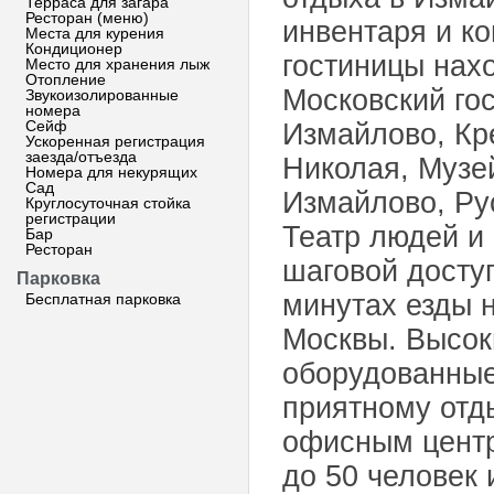
Терраса для загара
Ресторан (меню)
инвентаря и к
Места для курения
Кондиционер
гостиницы нах
Место для хранения лыж
Отопление
Московский го
Звукоизолированные
номера
Сейф
Измайлово, Кр
Ускоренная регистрация
заезда/отъезда
Николая, Музе
Номера для некурящих
Сад
Измайлово, Ру
Круглосуточная стойка
регистрации
Театр людей и 
Бар
Ресторан
шаговой доступ
Парковка
минутах езды 
Бесплатная парковка
Москвы. Высок
оборудованные
приятному отды
офисным центр
до 50 человек