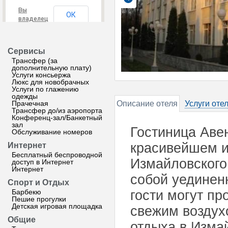
Вы
ОК
владелец
этого
сайта?
Сервисы
Трансфер (за
дополнительную плату)
Услуги консьержа
Люкс для новобрачных
Услуги по глажению
одежды
Прачечная
Описание отеля
Услуги оте
Трансфер до/из аэропорта
Конференц-зал/Банкетный
зал
Гостиница Аве
Обслуживание номеров
красивейшем и
Интернет
Бесплатный беспроводной
Измайловского
доступ в Интернет
Интернет
собой уединенн
Спорт и Отдых
Барбекю
гости могут пр
Пешие прогулки
Детская игровая площадка
свежим воздух
Общие
отдыха в Изма