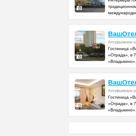
Интерьеры го
традиционном
международн
ВашОтел
Алтуфьевское ш
Гостиница «В
«Отрада», в 
«Владыкино».
ВашОтел
Алтуфьевское ш
Гостиница «В
«Отрада», в 
«Владыкино».