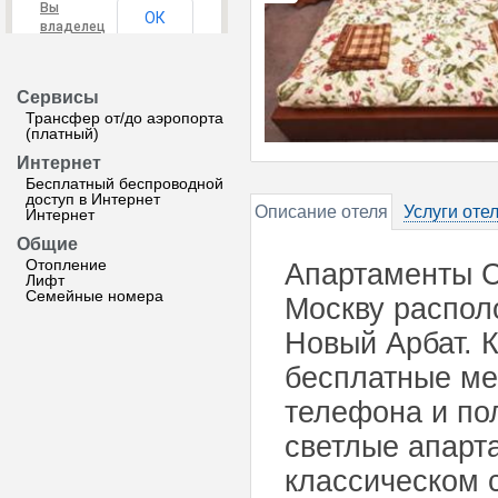
Вы
ОК
владелец
этого
сайта?
Сервисы
Трансфер от/до аэропорта
(платный)
Интернет
Бесплатный беспроводной
доступ в Интернет
Описание отеля
Услуги оте
Интернет
Общие
Отопление
Апартаменты C
Лифт
Семейные номера
Москву распол
Новый Арбат. К
бесплатные ме
телефона и по
светлые апарт
классическом 