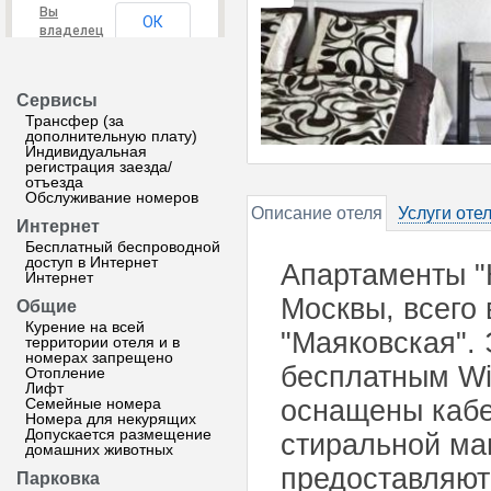
Вы
ОК
владелец
этого
сайта?
Сервисы
Трансфер (за
дополнительную плату)
Индивидуальная
регистрация заезда/
отъезда
Обслуживание номеров
Описание отеля
Услуги оте
Интернет
Бесплатный беспроводной
доступ в Интернет
Апартаменты "
Интернет
Москвы, всего 
Общие
Курение на всей
"Маяковская".
территории отеля и в
номерах запрещено
бесплатным Wi
Отопление
Лифт
Семейные номера
оснащены кабе
Номера для некурящих
Допускается размещение
стиральной ма
домашних животных
предоставляют
Парковка