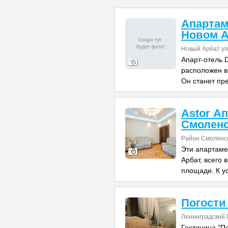
Апартам
Новом А
Новый Арбат ул
Апарт-отель 
расположен в
Он станет пр
Astor А
Смолен
Район Смоленс
Эти апартаме
Арбат, всего 
площади. К у
Погости
Ленинградский 
Гостиница "П