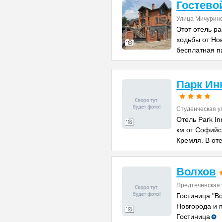
Гостево
Улица Мичуринс
Этот отель ра
ходьбы от Нов
бесплатная п
Парк Ин
Студенческая у
Отель Park I
км от Софийск
Кремля. В от
Волхов
Предтеченская 
Гостиница "В
Новгорода и 
Гостиница