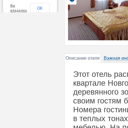
Вы
ОК
владелец
этого
сайта?
Описание отеля
Важная ин
Этот отель ра
квартале Новго
деревянного зо
своим гостям б
Номера гостин
в теплых тона
мебелью. На п