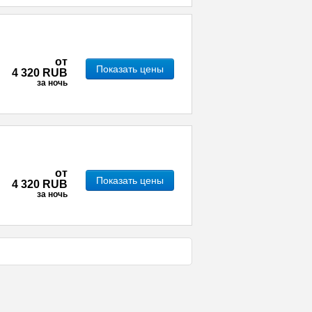
от
Показать цены
4 320 RUB
за ночь
от
Показать цены
4 320 RUB
за ночь