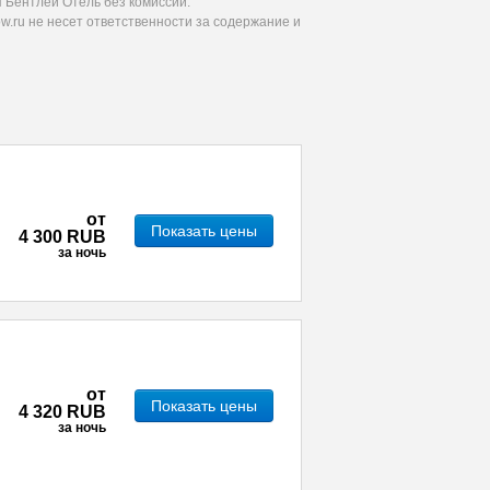
 Бентлей Отель без комиссии.
.ru не несет ответственности за содержание и
от
Показать цены
4 300 RUB
за ночь
от
Показать цены
4 320 RUB
за ночь