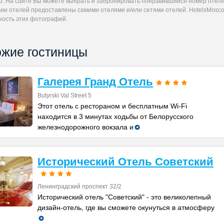
др. На сайте Вы можете выбрать и забронировать понравившийся номер отеля
ии отелей предоставлены самими отелями и/или сетями отелей. HotelsMoscow
ность этих фотографий.
жие гостиницы
Галерея Гранд Отель
Butyrski Val Street 5
Этот отель с рестораном и бесплатным Wi-Fi
находится в 3 минутах ходьбы от Белорусского
железнодорожного вокзала и
Исторический Отель Советский
Ленинградский проспект 32/2
Исторический отель "Советский" - это великолепный
дизайн-отель, где вы сможете окунуться в атмосферу