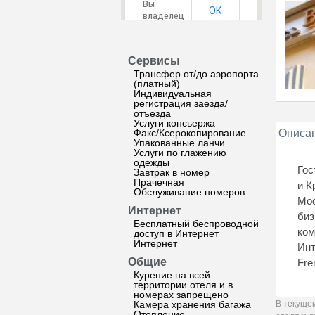
Вы
ОК
владелец
этого
сайта?
Сервисы
Трансфер от/до аэропорта
(платный)
Индивидуальная
регистрация заезда/
отъезда
Услуги консьержа
Факс/Ксерокопирование
Описан
Упакованные ланчи
Услуги по глажению
одежды
Гос
Завтрак в номер
Прачечная
и К
Обслуживание номеров
Мос
Интернет
биз
Бесплатный беспроводной
ком
доступ в Интернет
Интернет
Инт
Общие
Fre
Курение на всей
территории отеля и в
номерах запрещено
Камера хранения багажа
В текуще
Отопление