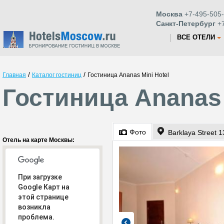
Москва
+7-495-505-
Санкт-Петербург
+7
ВСЕ ОТЕЛИ
/
/
Главная
Каталог гостиниц
Гостиница Ananas Mini Hotel
Гостиница Ananas 
Фото
Barklaya Street 1
Отель на карте Москвы:
При загрузке
Google Карт на
этой странице
возникла
проблема.