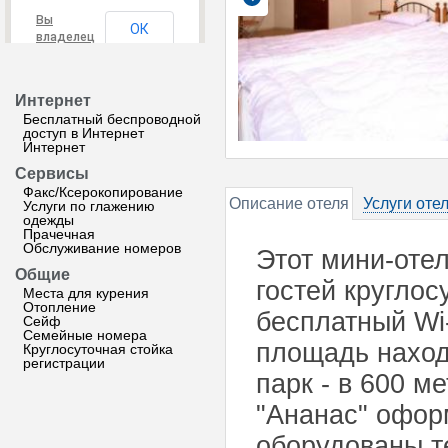
Вы
ОК
владелец
этого
сайта?
Интернет
Бесплатный беспроводной
доступ в Интернет
Интернет
Сервисы
Факс/Ксерокопирование
Описание отеля
Услуги оте
Услуги по глажению
одежды
Прачечная
Обслуживание номеров
Этот мини-оте
Общие
гостей круглос
Места для курения
Отопление
бесплатный Wi
Сейф
Семейные номера
площадь наход
Круглосуточная стойка
регистрации
парк - в 600 м
"Ананас" офор
оборудованы т