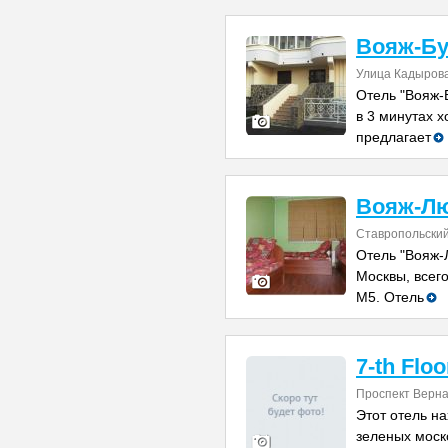
Вояж-Бу
Улица Кадырова
Отель "Вояж-
в 3 минутах 
предлагает
Вояж-Л
Ставропольский
Отель "Вояж-
Москвы, всего
М5. Отель
7-th Floo
Проспект Верна
Этот отель н
зеленых моск