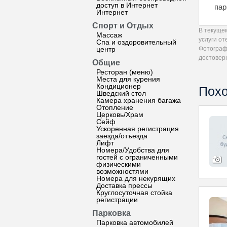
доступ в Интернет
пар
Интернет
Спорт и Отдых
В текуще
Массаж
услуги от
Спа и оздоровительный
центр
Фотограф
достовер
Общие
Ресторан (меню)
Места для курения
Кондиционер
Похо
Шведский стол
Камера хранения багажа
Отопление
Церковь/Храм
Сейф
Ускоренная регистрация
заезда/отъезда
Лифт
Номера/Удобства для
гостей с ограниченными
физическими
возможностями
Номера для некурящих
Доставка прессы
Круглосуточная стойка
регистрации
Парковка
Парковка автомобилей