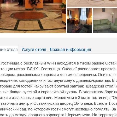
ие отеля
Услуги отеля
Важная информация
 гостиница с бесплатным Wi-Fi находится в тихом районе Остан
станции метро "ВДНХ". Гостиница "Оксана" располагает просто
ерьером, роскошными коврами и мягким освещением. Они включ
евидение, холодильник и гостиную зону с диваном-кроватью. В
торане для гостей накрывают богатый завтрак "шведский стол" 
сные блюда русской и европейской кухонь. В элегантном баре 
итки и изысканные сорта вин. Менее чем в 3 км от гостиницы "
тавочный центр и Останкинский дворец 16-го века. Всего в 1 о
анический сад, по которому гости смогут неспешно погулять. З
хать до международного аэропорта Шереметьево. На территори