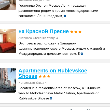
Каланчевская ул.21/40
Гостиница Хилтон Москоу Ленинградская
расположена рядом с тремя железнодорожными
вокзалами: Ленинградским,
на Красной Пресне
Антонова-Овсеенко Улица 4
Этот отель расположен в Западном
административном округе Москвы, рядом с мэрией и
Международным деловым центром. К
Apartments on Rublevskoe
Shosse
Истринская Улица 4
Located in a residential area of Moscow, a 10-minute
walk to Molodezhnaya Metro Station, Apartments on
Rublevskoe Shosse