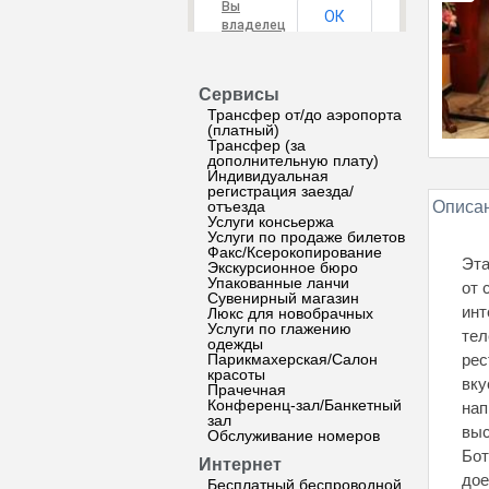
Вы
ОК
владелец
этого
сайта?
Сервисы
Трансфер от/до аэропорта
(платный)
Трансфер (за
дополнительную плату)
Индивидуальная
регистрация заезда/
отъезда
Описан
Услуги консьержа
Услуги по продаже билетов
Факс/Ксерокопирование
Эта
Экскурсионное бюро
Упакованные ланчи
от 
Сувенирный магазин
инт
Люкс для новобрачных
Услуги по глажению
тел
одежды
Парикмахерская/Салон
рес
красоты
вку
Прачечная
Конференц-зал/Банкетный
нап
зал
выс
Обслуживание номеров
Бот
Интернет
дое
Бесплатный беспроводной