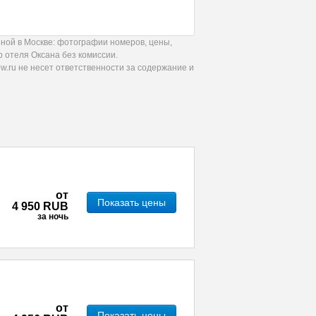
ной в Москве: фотографии номеров, цены,
 отеля Оксана без комиссии.
.ru не несет ответственности за содержание и
от
Показать цены
4 950 RUB
за ночь
от
Показать цены