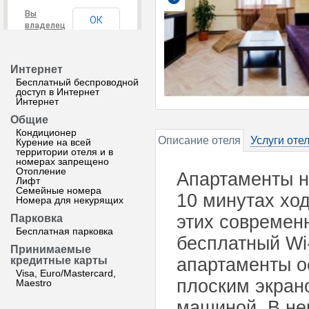
Вы
ОК
владелец
этого
сайта?
Интернет
Бесплатный беспроводной
доступ в Интернет
Интернет
Общие
Кондиционер
Описание отеля
Услуги оте
Курение на всей
территории отеля и в
номерах запрещено
Отопление
Апартаменты н
Лифт
Семейные номера
10 минутах ход
Номера для некурящих
этих современ
Парковка
Бесплатная парковка
бесплатный Wi
Принимаемые
кредитные карты
апартаменты о
Visa, Euro/Mastercard,
плоским экран
Maestro
машиной. В не