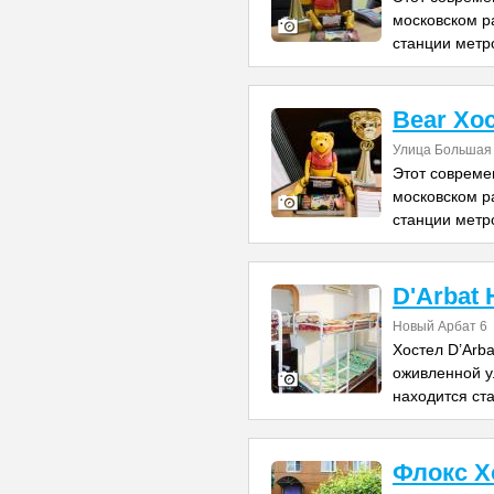
московском ра
станции метр
Bear Хо
Улица Большая 
Этот совреме
московском ра
станции метр
D'Arbat 
Новый Арбат 6
Хостел D’Arb
оживленной у
находится ст
Флокс Х