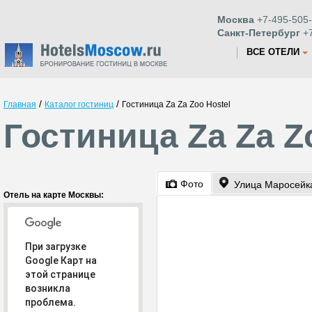
Москва
+7-495-505-
Санкт-Петербург
+7
ВСЕ ОТЕЛИ
/
/
Главная
Каталог гостиниц
Гостиница Za Za Zoo Hostel
Гостиница Za Za Z
Фото
Улица Маросейк
Отель на карте Москвы:
При загрузке
Google Карт на
этой странице
возникла
проблема.