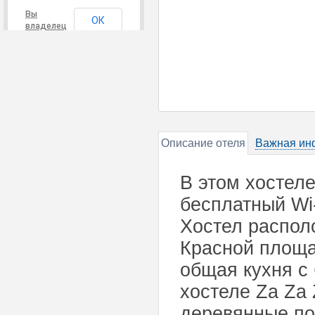
Вы
ОК
владелец
этого
сайта?
Описание отеля
Важная ин
В этом хостеле
бесплатный Wi-
Хостел располо
Красной площа
общая кухня с
хостеле Za Za
деревянные по