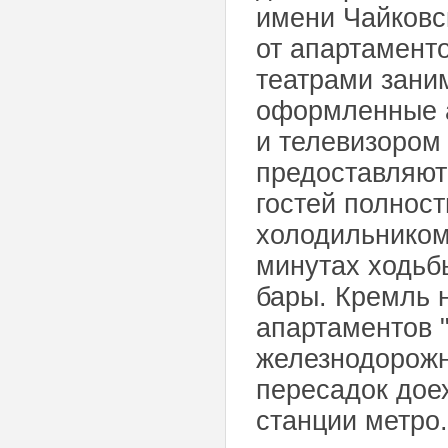
имени Чайковск
от апартамент
театрами зани
оформленные 
и телевизором
предоставляют
гостей полност
холодильником
минутах ходьб
бары. Кремль н
апартаментов 
железнодорожн
пересадок доех
станции метро.