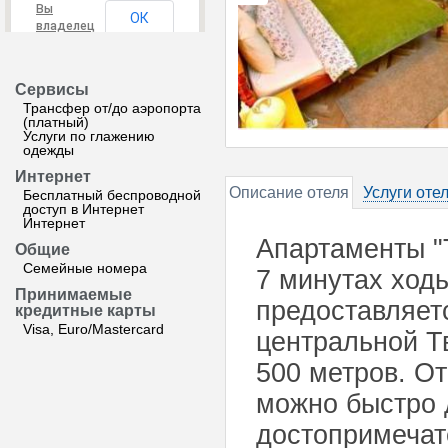
Вы
ОК
владелец
этого
сайта?
Сервисы
Трансфер от/до аэропорта
(платный)
Услуги по глажению
одежды
Интернет
Описание отеля
Услуги оте
Бесплатный беспроводной
доступ в Интернет
Интернет
Апартаменты "
Общие
Семейные номера
7 минутах ходь
Принимаемые
предоставляет
кредитные карты
Visa, Euro/Mastercard
центральной Т
500 метров. От
можно быстро 
достопримечат