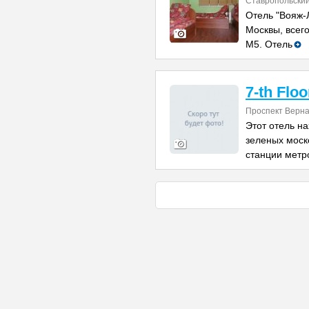
Ставропольский
Отель "Вояж-
Москвы, всего
М5. Отель
7-th Floo
Проспект Верна
Этот отель н
зеленых моск
станции метр